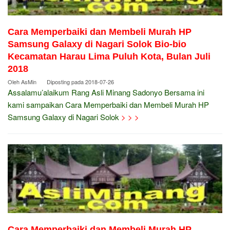
Cara Memperbaiki dan Membeli Murah HP
Samsung Galaxy di Nagari Solok Bio-bio
Kecamatan Harau Lima Puluh Kota, Bulan Juli
2018
Oleh
AsMin
Diposting pada
2018-07-26
Assalamu’alaikum Rang Asli Minang Sadonyo Bersama ini
kami sampaikan Cara Memperbaiki dan Membeli Murah HP
Samsung Galaxy di Nagari Solok
> > >
Cara Memperbaiki dan Membeli Murah HP