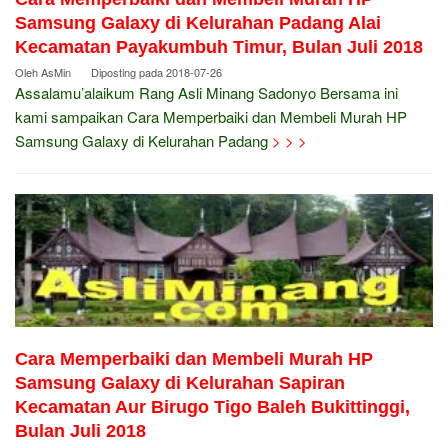
Samsung Galaxy di Kelurahan Padang Alai
Kecamatan Payakumbuh Timur, Bulan Juli 2018
Oleh
AsMin
Diposting pada
2018-07-26
Assalamu’alaikum Rang Asli Minang Sadonyo Bersama ini
kami sampaikan Cara Memperbaiki dan Membeli Murah HP
Samsung Galaxy di Kelurahan Padang
> > >
Cara Memperbaiki dan Membeli Murah HP
Samsung Galaxy di Kelurahan Sapiran
Kecamatan Aur Birugo Tigo Baleh Bukittinggi,
Bulan Juli 2018