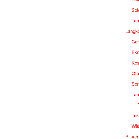
Sol
Tan
Langk
Ca
Ek
Kes
Oto
Sen
Tan
Tek
Wis
Pituah