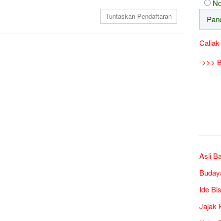
Nd
Caliak
->>> B
Asli B
Buday
Ide Bi
Jajak 