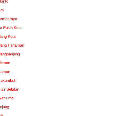
arito
am
armasraya
a Puluh Kota
ang Kota
ang Pariaman
angpanjang
iaman
saman
yakumbuh
isir Selatan
ahlunto
unjung
ok