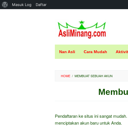
Tentang
Masuk Log
Daftar
Loncat
WordPress
ke
konten
Nan Asli
Cara Mudah
Aktivi
HOME
/
MEMBUAT SEBUAH AKUN
Membua
Oleh
Diposting
pada
Pendaftaran ke situs ini sangat mudah.
menciptakan akun baru untuk Anda.