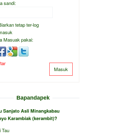
a sandi:
Biarkan tetap ter-log
masuk
a Masuak pakai:
tar
Masuk
Bapandapek
au Sanjato Asli Minangkabau
yo Karambiak (kerambit)?
i Tau