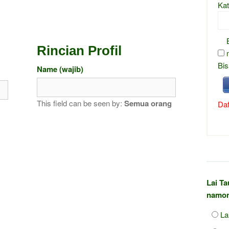
Kat
Rincian Profil
Bis
Name
(wajib)
This field can be seen by:
Semua orang
Daf
Lai T
namon
La