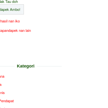
ak Tau doh
 hasil nan iko
apandapek nan lain
Kategori
ana
a
snis
Pendapat