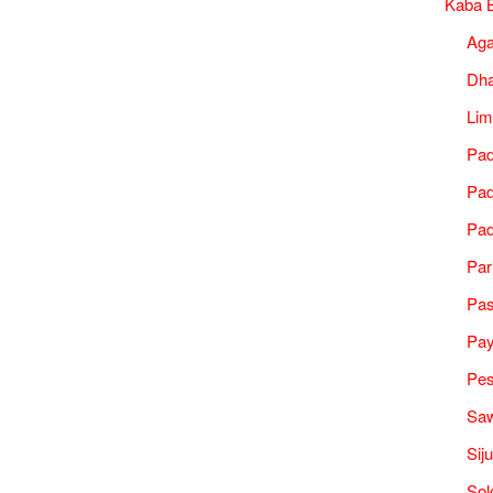
Kaba B
Ag
Dh
Lim
Pad
Pad
Pad
Par
Pa
Pa
Pes
Saw
Sij
Sol