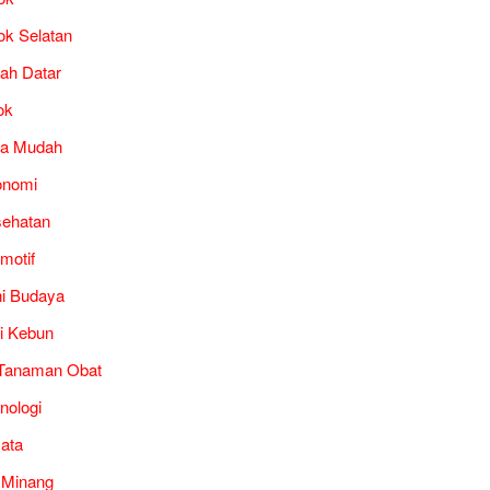
ok Selatan
ah Datar
ok
ra Mudah
onomi
ehatan
motif
i Budaya
i Kebun
Tanaman Obat
nologi
ata
 Minang