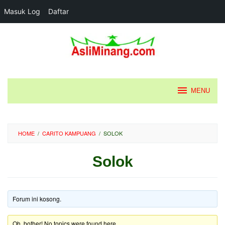
Masuk Log
Daftar
Loncat
ke
konten
MENU
HOME
/
CARITO KAMPUANG
/
SOLOK
Solok
Oleh
Diposting
AsMin
pada
Forum ini kosong.
Oh, bother! No topics were found here.