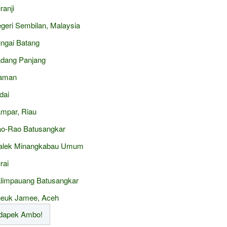
ranji
geri Sembilan, Malaysia
ngai Batang
dang Panjang
aman
dai
mpar, Riau
o-Rao Batusangkar
alek Minangkabau Umum
rai
limpauang Batusangkar
euk Jamee, Aceh