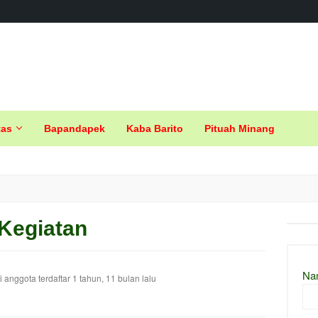
tas
Bapandapek
Kaba Barito
Pituah Minang
Kegiatan
Na
 anggota terdaftar
1 tahun, 11 bulan lalu