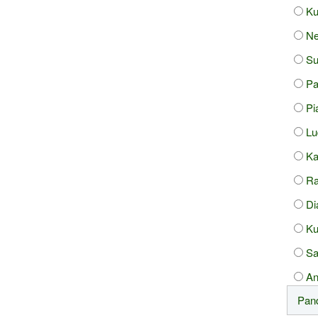
Ku
Ne
Su
Pa
Pi
Lu
Ka
Ra
Di
Ku
Sa
An