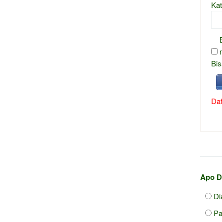
Kat
Bis
Daf
Apo D
Di
P