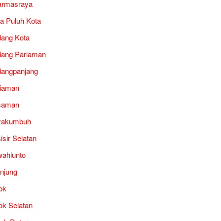
armasraya
a Puluh Kota
ang Kota
ang Pariaman
angpanjang
iaman
saman
yakumbuh
isir Selatan
ahlunto
unjung
ok
ok Selatan