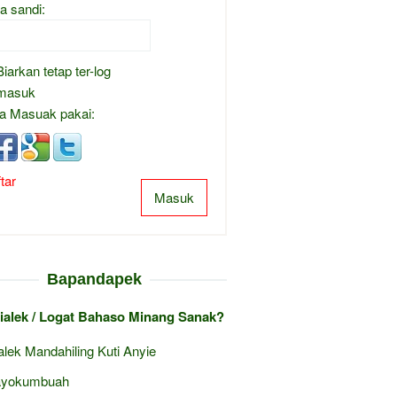
a sandi:
Biarkan tetap ter-log
masuk
a Masuak pakai:
tar
Masuk
Bapandapek
ialek / Logat Bahaso Minang Sanak?
alek Mandahiling Kuti Anyie
ayokumbuah