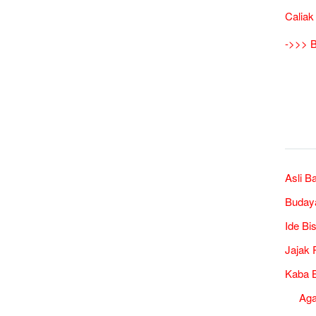
Caliak
->>> B
Asli B
Buday
Ide Bi
Jajak 
Kaba B
Ag