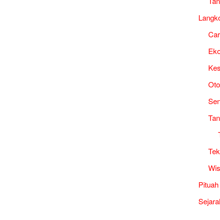
Tan
Langk
Ca
Ek
Kes
Oto
Sen
Tan
Tek
Wis
Pituah
Sejara