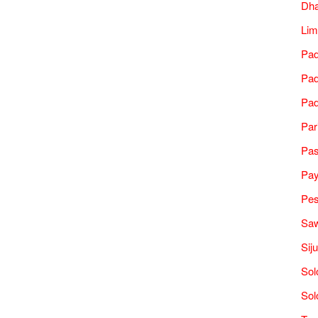
Dh
Lim
Pad
Pad
Pad
Par
Pa
Pa
Pes
Saw
Sij
Sol
Sol