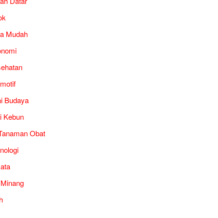
ah Datar
ok
ra Mudah
onomi
ehatan
motif
i Budaya
i Kebun
Tanaman Obat
nologi
ata
 Minang
h