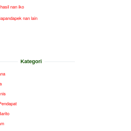
 hasil nan iko
apandapek nan lain
Kategori
ana
a
snis
Pendapat
arito
am