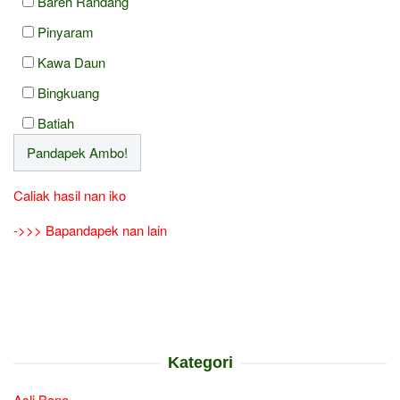
Bareh Randang
Pinyaram
Kawa Daun
Bingkuang
Batiah
Caliak hasil nan iko
->>> Bapandapek nan lain
Kategori
Asli Bana