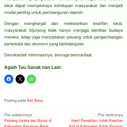
lokal dapat memperkaya kehidupan masyarakat dan menjadi
modal penting untuk pembangunan daerah.
Dengan menghargai dan melestarikan kearifan lokal,
masyarakat Sijunjung tidak hanya menjaga identitas budaya
mereka, tetapi juga menciptakan peluang untuk pengembangan
pariwisata dan ekonomi yang berkelanjutan.
Demikianlah informasinya, semoga bermanfaat.
Agiah Tau Sanak nan Lain:
Posting pada
Asli Bana
Navigasi
Pos sebelumnya
Pos berikutnya
Peluang Usaha dan Bisnis di
Hasil Penelitian, Inilah Kearifan
pos
Kabupaten Pasaman Barat
Asli di Kabupaten Solok Provinsi