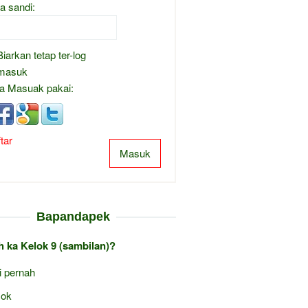
a sandi:
Biarkan tetap ter-log
masuk
a Masuak pakai:
tar
Masuk
Bapandapek
 ka Kelok 9 (sambilan)?
i pernah
ok