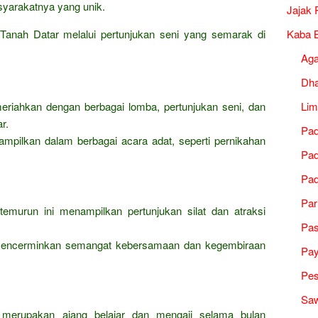
syarakatnya yang unik.
Jajak 
 Tanah Datar melalui pertunjukan seni yang semarak di
Kaba B
Ag
Dh
meriahkan dengan berbagai lomba, pertunjukan seni, dan
Lim
r.
Pad
tampilkan dalam berbagai acara adat, seperti pernikahan
Pad
Pad
Par
-temurun ini menampilkan pertunjukan silat dan atraksi
Pa
 mencerminkan semangat kebersamaan dan kegembiraan
Pa
Pes
Saw
i merupakan ajang belajar dan mengaji selama bulan