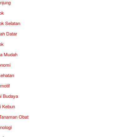
unjung
ok
ok Selatan
ah Datar
ok
ra Mudah
onomi
ehatan
motif
i Budaya
i Kebun
Tanaman Obat
nologi