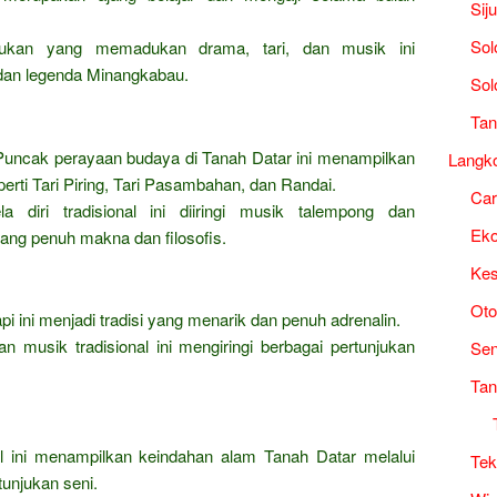
Sij
Sol
ukan yang memadukan drama, tari, dan musik ini
 dan legenda Minangkabau.
Sol
Tan
uncak perayaan budaya di Tanah Datar ini menampilkan
Langk
perti Tari Piring, Tari Pasambahan, dan Randai.
Ca
 diri tradisional ini diiringi musik talempong dan
Ek
ang penuh makna dan filosofis.
Kes
Oto
i ini menjadi tradisi yang menarik dan penuh adrenalin.
n musik tradisional ini mengiringi berbagai pertunjukan
Sen
Tan
l ini menampilkan keindahan alam Tanah Datar melalui
Tek
tunjukan seni.