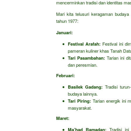
mencerminkan tradisi dan identitas ma
Mari kita telusuri keragaman budaya
tahun 1977:
Januari:
Festival Arafah:
Festival ini di
pameran kuliner khas Tanah Data
Tari Pasambahan:
Tarian ini di
dan peresmian.
Februari:
Basilek Gadang:
Tradisi turun
budaya lainnya.
Tari Piring:
Tarian energik ini
masyarakat.
Maret:
Ma’had Ramadan:
Tradisi in