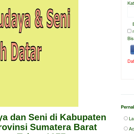
Kat
Bis
Daf
Pernah
a dan Seni di Kabupaten
La
rovinsi Sumatera Barat
Ac