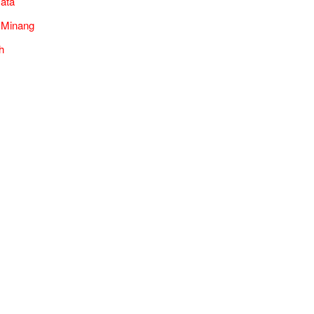
ata
 Minang
h