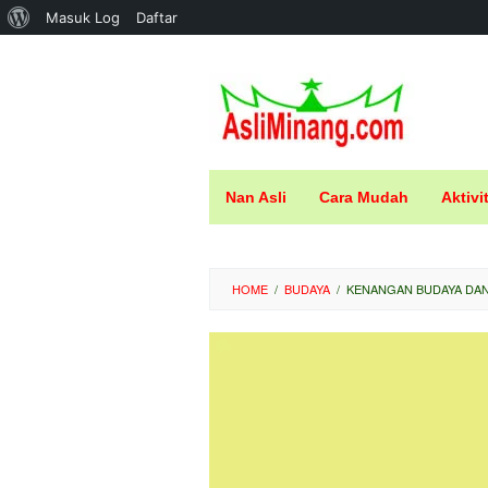
Tentang
Masuk Log
Daftar
Loncat
WordPress
ke
konten
Nan Asli
Cara Mudah
Aktivi
HOME
/
BUDAYA
/
KENANGAN BUDAYA DAN 