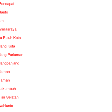
Pendapat
arito
am
armasraya
a Puluh Kota
ang Kota
ang Pariaman
angpanjang
iaman
saman
yakumbuh
isir Selatan
ahlunto