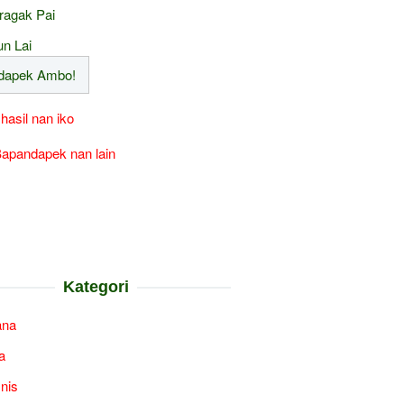
ragak Pai
un Lai
 hasil nan iko
apandapek nan lain
Kategori
ana
a
snis