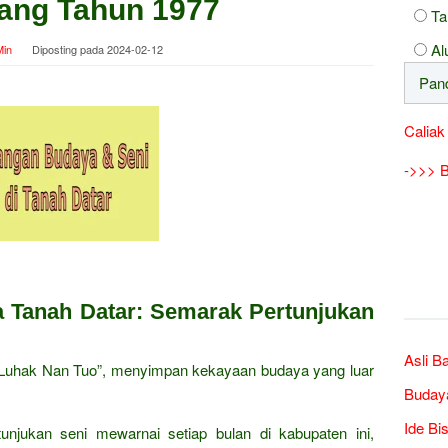
ang Tahun 1977
Ta
Al
in
Diposting pada
2024-02-12
Caliak
->>> B
a Tanah Datar: Semarak Pertunjukan
Asli B
 “Luhak Nan Tuo”, menyimpan kekayaan budaya yang luar
Buday
Ide Bi
unjukan seni mewarnai setiap bulan di kabupaten ini,