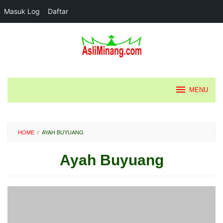
Masuk Log
Daftar
Loncat
ke
konten
MENU
HOME
/
AYAH BUYUANG
Ayah Buyuang
Oleh
Diposting
pada