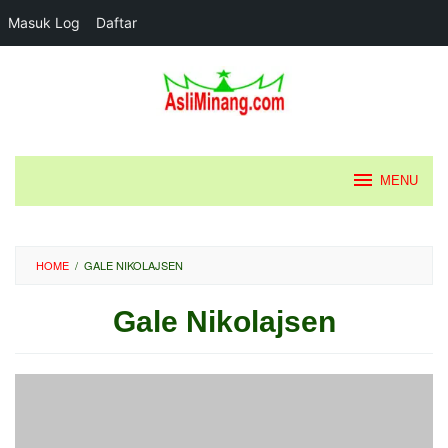
Masuk Log
Daftar
Loncat
ke
konten
MENU
HOME
/
GALE NIKOLAJSEN
Gale Nikolajsen
Oleh
Diposting
pada