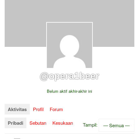
@opera1beer
Belum aktif akhir-akhir ini
Aktivitas
Profil
Forum
Pribadi
Sebutan
Kesukaan
Tampil: