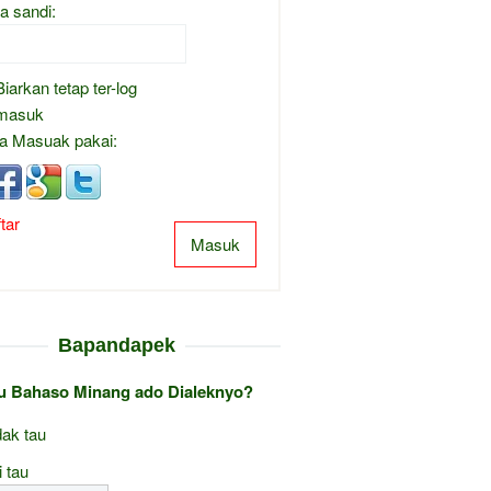
a sandi:
Biarkan tetap ter-log
masuk
a Masuak pakai:
tar
Masuk
Bapandapek
au Bahaso Minang ado Dialeknyo?
ak tau
i tau