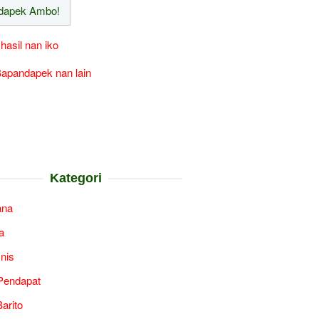
 hasil nan iko
apandapek nan lain
Kategori
ana
a
snis
Pendapat
arito