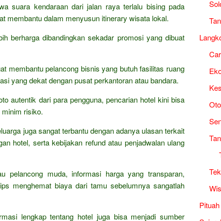
Sol
a suara kendaraan dari jalan raya terlalu bising pada
gat membantu dalam menyusun itinerary wisata lokal.
Tan
bih berharga dibandingkan sekadar promosi yang dibuat
Langk
Ca
gat membantu pelancong bisnis yang butuh fasilitas ruang
Ek
lokasi yang dekat dengan pusat perkantoran atau bandara.
Kes
to autentik dari para pengguna, pencarian hotel kini bisa
Oto
 minim risiko.
Sen
luarga juga sangat terbantu dengan adanya ulasan terkait
Tan
gan hotel, serta kebijakan refund atau penjadwalan ulang
Tek
u pelancong muda, informasi harga yang transparan,
 tips menghemat biaya dari tamu sebelumnya sangatlah
Wis
Pituah
ormasi lengkap tentang hotel juga bisa menjadi sumber