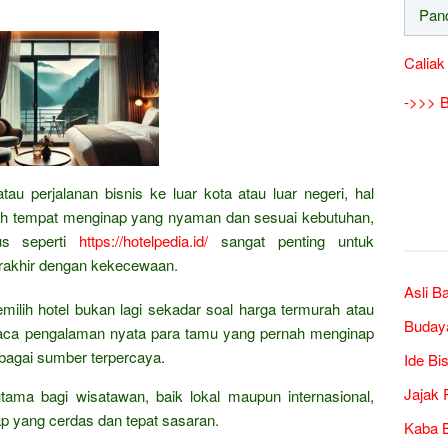
Caliak
->>> B
au perjalanan bisnis ke luar kota atau luar negeri, hal
lah tempat menginap yang nyaman dan sesuai kebutuhan,
us seperti
https://hotelpedia.id/
sangat penting untuk
erakhir dengan kekecewaan.
Asli B
emilih hotel bukan lagi sekadar soal harga termurah atau
Buday
mbaca pengalaman nyata para tamu yang pernah menginap
bagai sumber terpercaya.
Ide Bi
Jajak 
tama bagi wisatawan, baik lokal maupun internasional,
 yang cerdas dan tepat sasaran.
Kaba B