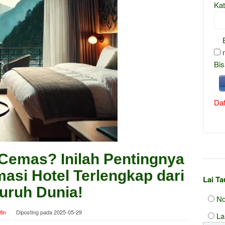
Kat
Bis
Daf
 Cemas? Inilah Pentingnya
masi Hotel Terlengkap dari
Lai T
uruh Dunia!
Nd
in
Diposting pada
2025-05-29
La