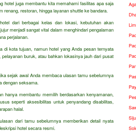
ang hotel juga membantu kita memahami fasilitas apa saja
Ag
lam renang, restoran, hingga layanan shuttle ke bandara.
Dh
otel dari berbagai kelas dan lokasi, kebutuhan akan
Lim
 jujur menjadi sangat vital dalam menghindari pengalaman
Pad
na perjalanan.
Pad
a di kota tujuan, namun hotel yang Anda pesan ternyata
Pad
, pelayanan buruk, atau bahkan lokasinya jauh dari pusat
Par
dari jika sejak awal Anda membaca ulasan tamu sebelumnya
Pa
ia dengan seksama.
Pa
bukan hanya membantu memilih berdasarkan kenyamanan,
Pes
sus seperti aksesibilitas untuk penyandang disabilitas,
Saw
arapan halal.
Sij
, ulasan dari tamu sebelumnya memberikan detail nyata
eskripsi hotel secara resmi.
Sol