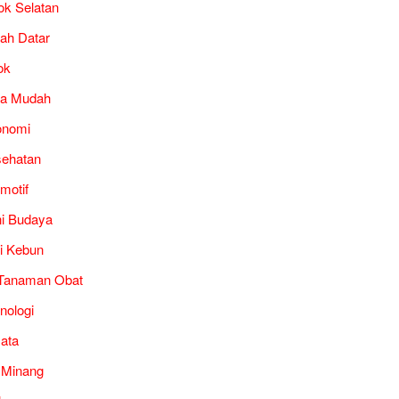
ok Selatan
ah Datar
ok
ra Mudah
onomi
ehatan
motif
i Budaya
i Kebun
Tanaman Obat
nologi
ata
 Minang