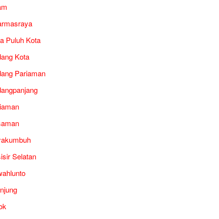
am
armasraya
a Puluh Kota
ang Kota
ang Pariaman
angpanjang
iaman
saman
yakumbuh
isir Selatan
ahlunto
unjung
ok