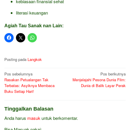
kebiasaan finansial sehat
literasi keuangan
Agiah Tau Sanak nan Lain:
Posting pada
Langkok
Navigasi
Pos sebelumnya
Pos berikutnya
Rasakan Petualangan Tak
Menjelajahi Pesona Dunia Film:
pos
Terbatas: Asyiknya Membaca
Dunia di Balik Layar Perak
Buku Setiap Hari!
Tinggalkan Balasan
Anda harus
masuk
untuk berkomentar.
Bisa Masuak pakai: