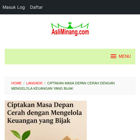
Masuk Log
Daftar
Loncat
ke
konten
MENU
HOME
/
LANGKOK
/
CIPTAKAN MASA DEPAN CERAH DENGAN
MENGELOLA KEUANGAN YANG BIJAK