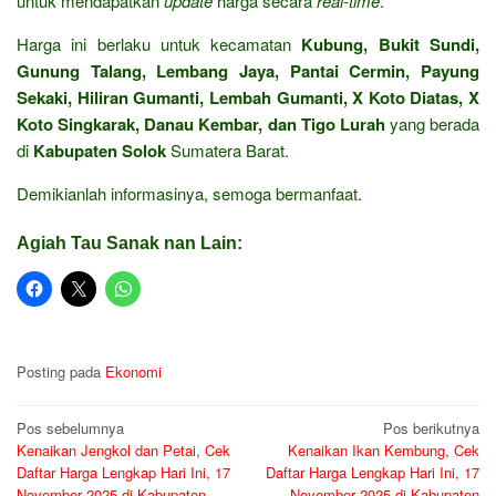
untuk mendapatkan
update
harga secara
real-time
.
Harga ini berlaku untuk kecamatan
Kubung, Bukit Sundi,
Gunung Talang, Lembang Jaya, Pantai Cermin, Payung
Sekaki, Hiliran Gumanti, Lembah Gumanti, X Koto Diatas, X
Koto Singkarak, Danau Kembar, dan Tigo Lurah
yang berada
di
Kabupaten Solok
Sumatera Barat.
Demikianlah informasinya, semoga bermanfaat.
Agiah Tau Sanak nan Lain:
Posting pada
Ekonomi
Navigasi
Pos sebelumnya
Pos berikutnya
Kenaikan Jengkol dan Petai, Cek
Kenaikan Ikan Kembung, Cek
pos
Daftar Harga Lengkap Hari Ini, 17
Daftar Harga Lengkap Hari Ini, 17
November 2025 di Kabupaten
November 2025 di Kabupaten