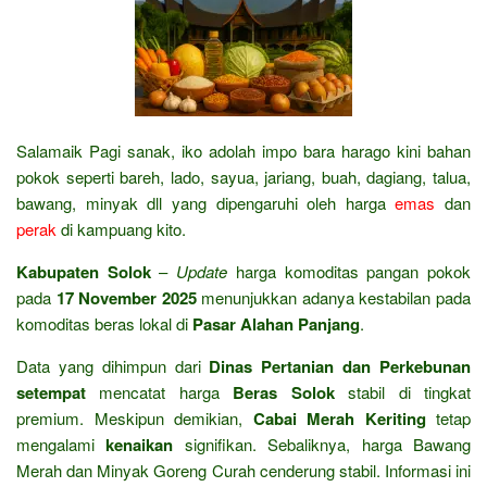
Salamaik Pagi sanak, iko adolah impo bara harago kini bahan
pokok seperti bareh, lado, sayua, jariang, buah, dagiang, talua,
bawang, minyak dll yang dipengaruhi oleh harga
emas
dan
perak
di kampuang kito.
Kabupaten Solok
–
Update
harga komoditas pangan pokok
pada
17 November 2025
menunjukkan adanya kestabilan pada
komoditas beras lokal di
Pasar Alahan Panjang
.
Data yang dihimpun dari
Dinas Pertanian dan Perkebunan
setempat
mencatat harga
Beras Solok
stabil di tingkat
premium. Meskipun demikian,
Cabai Merah Keriting
tetap
mengalami
kenaikan
signifikan. Sebaliknya, harga Bawang
Merah dan Minyak Goreng Curah cenderung stabil. Informasi ini