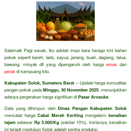
Salamaik Pagi sanak, iko adolah impo bara harago kini bahan
pokok seperti bareh, lado, sayua, jariang, buah, dagiang, talua,
bawang, minyak dll yang dipengaruhi oleh harga
emas
dan
perak
di kampuang kito.
Kabupaten Solok, Sumatera Barat
–
Update
harga komoditas
pangan pokok pada
Minggu, 30 November 2025
, menunjukkan
adanya pergerakan harga signifikan di
Pasar Arosuka
.
Data yang dihimpun oleh
Dinas Pangan Kabupaten Solok
mencatat harga
Cabai Merah Keriting
mengalami
kenaikan
tajam
sebesar
Rp 5.000/Kg
(sekitar 10%). Ironisnya, kenaikan
ini terjadi meskipun Solok adalah sentra produksi.