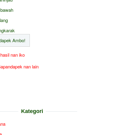
 bawah
lang
ngkarak
 hasil nan iko
apandapek nan lain
Kategori
ana
a