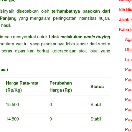
Ide Bi
isinyalir disebabkan oleh
terhambatnya pasokan dari
 Panjang
yang mengalami peningkatan intensitas hujan,
Jajak 
hasil.
Kaba B
mbau masyarakat untuk
tidak melakukan
panic buying
Ag
entara waktu, yang pasokannya lebih lancar dari sentra
Dh
ga beras dipastikan berkat ketersediaan stok lokal yang
Lim
asi)
Pad
Pad
Harga Rata-rata
Perubahan
Status
Pad
(Rp/Kg)
Harga (Rp)
Par
15.500
0
Stabil
Pa
14.800
0
Stabil
Pa
Pes