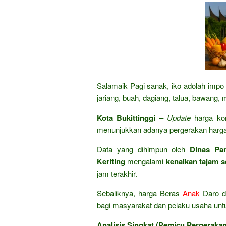
Salamaik Pagi sanak, iko adolah impo 
jariang, buah, dagiang, talua, bawang, 
Kota Bukittinggi
–
Update
harga ko
menunjukkan adanya pergerakan harga 
Data yang dihimpun oleh
Dinas Pan
Keriting
mengalami
kenaikan tajam 
jam terakhir.
Sebaliknya, harga Beras
Anak
Daro da
bagi masyarakat dan pelaku usaha untu
Analisis Singkat (Pemicu Pergeraka