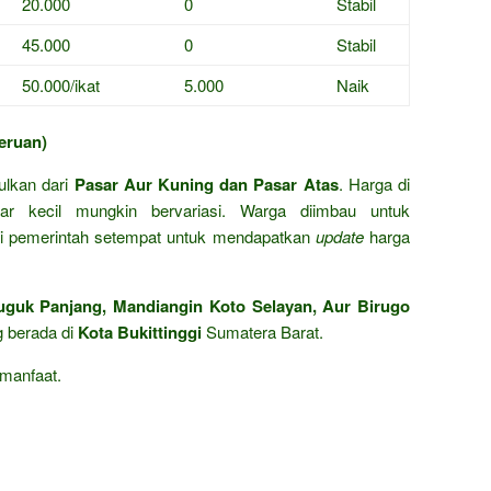
20.000
0
Stabil
45.000
0
Stabil
50.000/ikat
5.000
Naik
eruan)
pulkan dari
Pasar Aur Kuning dan Pasar Atas
. Harga di
ar kecil mungkin bervariasi. Warga diimbau untuk
mi pemerintah setempat untuk mendapatkan
update
harga
guk Panjang, Mandiangin Koto Selayan, Aur Birugo
 berada di
Kota Bukittinggi
Sumatera Barat.
manfaat.