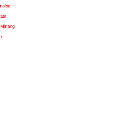
nologi
ata
 Minang
h