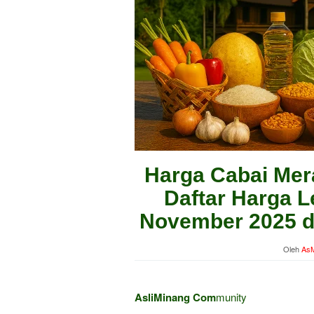
Harga Cabai Mera
Daftar Harga L
November 2025 di
Oleh
AsM
AsliMinang Com
munity