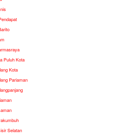
snis
Pendapat
arito
am
armasraya
a Puluh Kota
ang Kota
ang Pariaman
angpanjang
iaman
saman
yakumbuh
isir Selatan