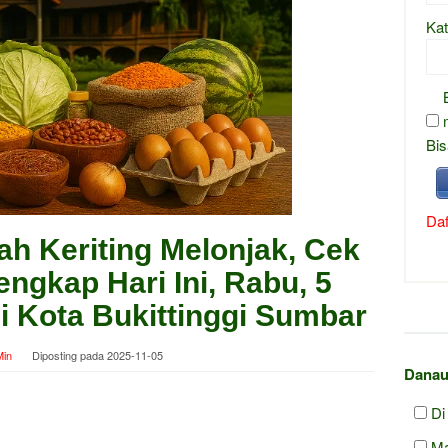
Kat
Bis
Daf
h Keriting Melonjak, Cek
engkap Hari Ini, Rabu, 5
 Kota Bukittinggi Sumbar
in
Diposting pada
2025-11-05
Danau
Di
Ma