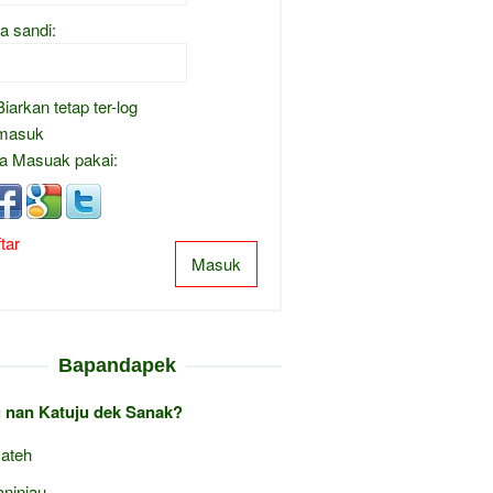
a sandi:
Biarkan tetap ter-log
masuk
a Masuak pakai:
tar
Masuk
Bapandapek
 nan Katuju dek Sanak?
 ateh
ninjau