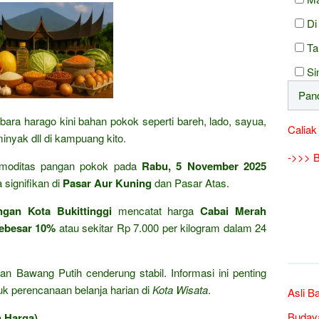
Di
Ta
Si
bara harago kini bahan pokok seperti bareh, lado, sayua,
Caliak
minyak dll di kampuang kito.
->>> B
moditas pangan pokok pada
Rabu, 5 November 2025
signifikan di
Pasar Aur Kuning
dan Pasar Atas.
gan Kota Bukittinggi
mencatat harga
Cabai Merah
sebesar 10%
atau sekitar Rp 7.000 per kilogram dalam 24
n Bawang Putih cenderung stabil. Informasi ini penting
k perencanaan belanja harian di
Kota Wisata
.
Asli B
Buday
n Harga)