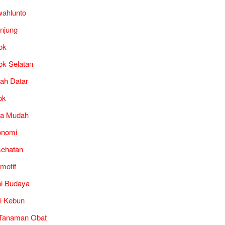
ahlunto
unjung
ok
ok Selatan
ah Datar
ok
ra Mudah
onomi
ehatan
motif
i Budaya
i Kebun
Tanaman Obat