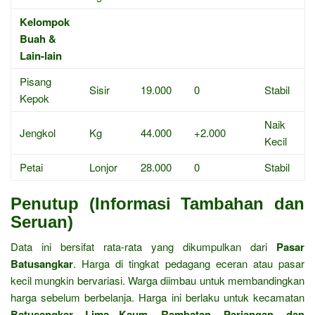
Kelompok
Buah &
Lain-lain
Pisang
Sisir
19.000
0
Stabil
Kepok
Naik
Jengkol
Kg
44.000
+2.000
Kecil
Petai
Lonjor
28.000
0
Stabil
Penutup (Informasi Tambahan dan
Seruan)
Data ini bersifat rata-rata yang dikumpulkan dari
Pasar
Batusangkar
. Harga di tingkat pedagang eceran atau pasar
kecil mungkin bervariasi. Warga diimbau untuk membandingkan
harga sebelum berbelanja. Harga ini berlaku untuk kecamatan
Batusangkar, Lima Kaum, Rambatan, Pariangan, dan