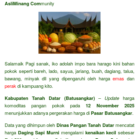
AsliMinang Com
munity
Salamaik Pagi sanak, iko adolah impo bara harago kini bahan
pokok seperti bareh, lado, sayua, jariang, buah, dagiang, talua,
bawang, minyak dll yang dipengaruhi oleh harga
emas
dan
perak
di kampuang kito.
Kabupaten Tanah Datar (Batusangkar)
–
Update
harga
komoditas pangan pokok pada
12 November 2025
menunjukkan adanya pergerakan harga di
Pasar Batusangkar
.
Data yang dihimpun oleh
Dinas Pangan Tanah Datar
mencatat
harga
Daging Sapi Murni
mengalami
kenaikan kecil
sebesar