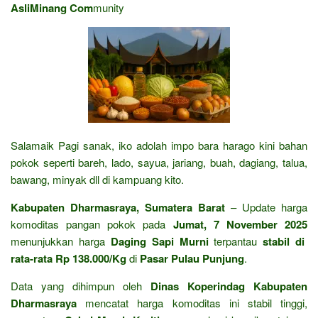
AsliMinang Com
munity
Salamaik Pagi sanak, iko adolah impo bara harago kini bahan
pokok seperti bareh, lado, sayua, jariang, buah, dagiang, talua,
bawang, minyak dll di kampuang kito.
Kabupaten Dharmasraya, Sumatera Barat
– Update harga
komoditas pangan pokok pada
Jumat, 7 November 2025
menunjukkan harga
Daging Sapi Murni
terpantau
stabil di
rata-rata Rp 138.000/Kg
di
Pasar Pulau Punjung
.
Data yang dihimpun oleh
Dinas Koperindag Kabupaten
Dharmasraya
mencatat harga komoditas ini stabil tinggi,