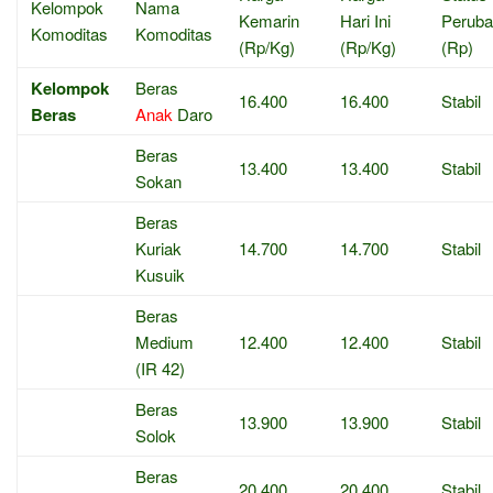
Kelompok
Nama
Kemarin
Hari Ini
Perub
Komoditas
Komoditas
(Rp/Kg)
(Rp/Kg)
(Rp)
Kelompok
Beras
16.400
16.400
Stabil
Beras
Anak
Daro
Beras
13.400
13.400
Stabil
Sokan
Beras
Kuriak
14.700
14.700
Stabil
Kusuik
Beras
Medium
12.400
12.400
Stabil
(IR 42)
Beras
13.900
13.900
Stabil
Solok
Beras
20.400
20.400
Stabil