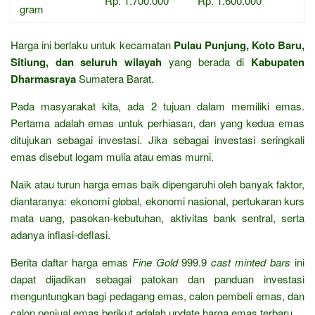
Rp. 1.700.000
Rp. 1.600.000
gram
Harga ini berlaku untuk kecamatan
Pulau Punjung, Koto Baru,
Sitiung, dan seluruh wilayah
yang berada di
Kabupaten
Dharmasraya
Sumatera Barat.
Pada masyarakat kita, ada 2 tujuan dalam memiliki emas.
Pertama adalah emas untuk perhiasan, dan yang kedua emas
ditujukan sebagai investasi. Jika sebagai investasi seringkali
emas disebut logam mulia atau emas murni.
Naik atau turun harga emas baik dipengaruhi oleh banyak faktor,
diantaranya: ekonomi global, ekonomi nasional, pertukaran kurs
mata uang, pasokan-kebutuhan, aktivitas bank sentral, serta
adanya inflasi-deflasi.
Berita daftar harga emas
Fine Gold
999.9
cast minted bars
ini
dapat dijadikan sebagai patokan dan panduan investasi
menguntungkan bagi pedagang emas, calon pembeli emas, dan
calon penjual emas berikut adalah update harga emas terbaru.