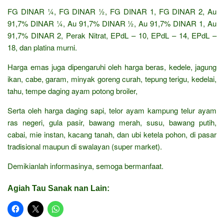
FG DINAR ¼, FG DINAR ½, FG DINAR 1, FG DINAR 2, Au
91,7% DINAR ¼, Au 91,7% DINAR ½, Au 91,7% DINAR 1, Au
91,7% DINAR 2, Perak Nitrat, EPdL – 10, EPdL – 14, EPdL –
18, dan platina murni.
Harga emas juga dipengaruhi oleh harga beras, kedele, jagung
ikan, cabe, garam, minyak goreng curah, tepung terigu, kedelai,
tahu, tempe daging ayam potong broiler,
Serta oleh harga daging sapi, telor ayam kampung telur ayam
ras negeri, gula pasir, bawang merah, susu, bawang putih,
cabai, mie instan, kacang tanah, dan ubi ketela pohon, di pasar
tradisional maupun di swalayan (super market).
Demikianlah informasinya, semoga bermanfaat.
Agiah Tau Sanak nan Lain: