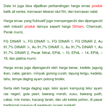
Data ini juga bisa dijadikan perbandingan harga emas
produk
batik all series, kemasan lebaran idul fitri, dan kemasan natal.
Harga emas yang fluktuatif juga mempengaruhi dan dipengaruhi
oleh industri
produk
lainnya seperti harga
Dirham
, Chamsah,
Perak murni,
FG DINAR ¼, FG DINAR ½, FG DINAR 1, FG DINAR 2, Au
91,7% DINAR ¼, Au 91,7% DINAR ½, Au 91,7% DINAR 1, Au
91,7% DINAR 2, Perak Nitrat, EPdL – 10, EPdL – 14, EPdL –
18, dan platina murni.
Harga emas juga dipengaruhi oleh harga beras, kedele, jagung
ikan, cabe, garam, minyak goreng curah, tepung terigu, kedelai,
tahu, tempe daging ayam potong broiler,
Serta oleh harga daging sapi, telor ayam kampung telur ayam
ras negeri, gula pasir, bawang merah, susu, bawang putih,
cabai, mie instan, kacang tanah, dan ubi ketela pohon, di pasar
tradisional maupun di swalayan (super market).