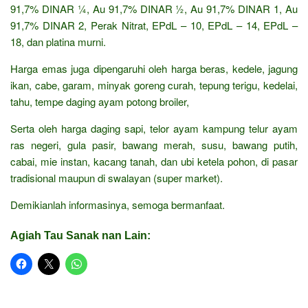
91,7% DINAR ¼, Au 91,7% DINAR ½, Au 91,7% DINAR 1, Au
91,7% DINAR 2, Perak Nitrat, EPdL – 10, EPdL – 14, EPdL –
18, dan platina murni.
Harga emas juga dipengaruhi oleh harga beras, kedele, jagung
ikan, cabe, garam, minyak goreng curah, tepung terigu, kedelai,
tahu, tempe daging ayam potong broiler,
Serta oleh harga daging sapi, telor ayam kampung telur ayam
ras negeri, gula pasir, bawang merah, susu, bawang putih,
cabai, mie instan, kacang tanah, dan ubi ketela pohon, di pasar
tradisional maupun di swalayan (super market).
Demikianlah informasinya, semoga bermanfaat.
Agiah Tau Sanak nan Lain: