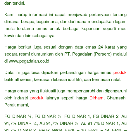
dan terkini.
Kami harap informasi ini dapat menjawab pertanyaan tentang
dimana, berapa, bagaimana, dan darimana mendapatkan logam
mulia terutama emas untuk berbagai keperluan seperti mas
kawin dan lain sebagainya.
Harga berikut juga sesuai dengan data emas 24 karat yang
secara resmi diumumkan oleh PT. Pegadaian (Persero) melalui
di www.pegadaian.co.id
Data ini juga bisa dijadikan perbandingan harga emas
produk
batik all series, kemasan lebaran idul fitri, dan kemasan natal.
Harga emas yang fluktuatif juga mempengaruhi dan dipengaruhi
oleh industri
produk
lainnya seperti harga
Dirham
, Chamsah,
Perak murni,
FG DINAR ¼, FG DINAR ½, FG DINAR 1, FG DINAR 2, Au
91,7% DINAR ¼, Au 91,7% DINAR ½, Au 91,7% DINAR 1, Au
91,7% DINAR 2, Perak Nitrat, EPdL – 10, EPdL – 14, EPdL –