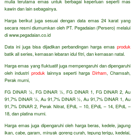
mulia terutama emas untuk berbagai keperluan seperti mas
kawin dan lain sebagainya.
Harga berikut juga sesuai dengan data emas 24 karat yang
secara resmi diumumkan oleh PT. Pegadaian (Persero) melalui
di www.pegadaian.co.id
Data ini juga bisa dijadikan perbandingan harga emas
produk
batik all series, kemasan lebaran idul fitri, dan kemasan natal.
Harga emas yang fluktuatif juga mempengaruhi dan dipengaruhi
oleh industri
produk
lainnya seperti harga
Dirham
, Chamsah,
Perak murni,
FG DINAR ¼, FG DINAR ½, FG DINAR 1, FG DINAR 2, Au
91,7% DINAR ¼, Au 91,7% DINAR ½, Au 91,7% DINAR 1, Au
91,7% DINAR 2, Perak Nitrat, EPdL – 10, EPdL – 14, EPdL –
18, dan platina murni.
Harga emas juga dipengaruhi oleh harga beras, kedele, jagung
ikan, cabe, garam, minyak goreng curah, tepung terigu, kedelai,