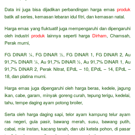
Data ini juga bisa dijadikan perbandingan harga emas
produk
batik all series, kemasan lebaran idul fitri, dan kemasan natal.
Harga emas yang fluktuatif juga mempengaruhi dan dipengaruhi
oleh industri
produk
lainnya seperti harga
Dirham
, Chamsah,
Perak murni,
FG DINAR ¼, FG DINAR ½, FG DINAR 1, FG DINAR 2, Au
91,7% DINAR ¼, Au 91,7% DINAR ½, Au 91,7% DINAR 1, Au
91,7% DINAR 2, Perak Nitrat, EPdL – 10, EPdL – 14, EPdL –
18, dan platina murni.
Harga emas juga dipengaruhi oleh harga beras, kedele, jagung
ikan, cabe, garam, minyak goreng curah, tepung terigu, kedelai,
tahu, tempe daging ayam potong broiler,
Serta oleh harga daging sapi, telor ayam kampung telur ayam
ras negeri, gula pasir, bawang merah, susu, bawang putih,
cabai, mie instan, kacang tanah, dan ubi ketela pohon, di pasar