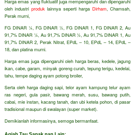
Harga emas yang fluktuatif juga mempengaruhi dan dipengaruhi
oleh industri
produk
lainnya seperti harga
Dirham
, Chamsah,
Perak murni,
FG DINAR ¼, FG DINAR ½, FG DINAR 1, FG DINAR 2, Au
91,7% DINAR ¼, Au 91,7% DINAR ½, Au 91,7% DINAR 1, Au
91,7% DINAR 2, Perak Nitrat, EPdL – 10, EPdL – 14, EPdL –
18, dan platina murni.
Harga emas juga dipengaruhi oleh harga beras, kedele, jagung
ikan, cabe, garam, minyak goreng curah, tepung terigu, kedelai,
tahu, tempe daging ayam potong broiler,
Serta oleh harga daging sapi, telor ayam kampung telur ayam
ras negeri, gula pasir, bawang merah, susu, bawang putih,
cabai, mie instan, kacang tanah, dan ubi ketela pohon, di pasar
tradisional maupun di swalayan (super market).
Demikianlah informasinya, semoga bermanfaat.
Agiah Tau Sanak nan Lain: