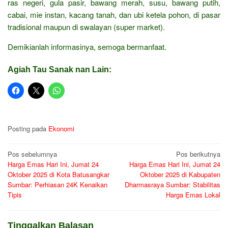
ras negeri, gula pasir, bawang merah, susu, bawang putih,
cabai, mie instan, kacang tanah, dan ubi ketela pohon, di pasar
tradisional maupun di swalayan (super market).
Demikianlah informasinya, semoga bermanfaat.
Agiah Tau Sanak nan Lain:
Posting pada
Ekonomi
Navigasi
Pos sebelumnya
Pos berikutnya
Harga Emas Hari Ini, Jumat 24
Harga Emas Hari Ini, Jumat 24
pos
Oktober 2025 di Kota Batusangkar
Oktober 2025 di Kabupaten
Sumbar: Perhiasan 24K Kenaikan
Dharmasraya Sumbar: Stabilitas
Tipis
Harga Emas Lokal
Tinggalkan Balasan