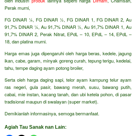
oleh industri
produk
lainnya seperti harga
Dirham
, Chamsah,
Perak murni,
FG DINAR ¼, FG DINAR ½, FG DINAR 1, FG DINAR 2, Au
91,7% DINAR ¼, Au 91,7% DINAR ½, Au 91,7% DINAR 1, Au
91,7% DINAR 2, Perak Nitrat, EPdL – 10, EPdL – 14, EPdL –
18, dan platina murni.
Harga emas juga dipengaruhi oleh harga beras, kedele, jagung
ikan, cabe, garam, minyak goreng curah, tepung terigu, kedelai,
tahu, tempe daging ayam potong broiler,
Serta oleh harga daging sapi, telor ayam kampung telur ayam
ras negeri, gula pasir, bawang merah, susu, bawang putih,
cabai, mie instan, kacang tanah, dan ubi ketela pohon, di pasar
tradisional maupun di swalayan (super market).
Demikianlah informasinya, semoga bermanfaat.
Agiah Tau Sanak nan Lain: