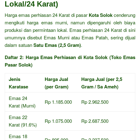
Lokal/24 Karat)
Harga emas perhiasan 24 Karat di pasar
Kota Solok
cenderung
mengikuti harga emas murni, namun dipengaruhi oleh biaya
produksi dan permintaan lokal. Emas perhiasan 24 Karat di sini
umumnya disebut Emas Murni atau Emas Patah, sering dijual
dalam satuan
Satu Emas (2,5 Gram)
.
Daftar 2: Harga Emas Perhiasan di Kota Solok (Toko Emas
Pasar Solok)
Jenis
Harga Jual
Harga Jual (per 2,5
Karatase
(per Gram)
Gram / Sa Ameh)
Emas 24
Rp 1.185.000
Rp 2.962.500
Karat (Murni)
Emas 22
Rp 1.075.000
Rp 2.687.500
Karat (91.6%)
Emas 18
Rp 895.000
Rp 2.237.500