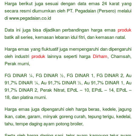
Harga berikut juga sesuai dengan data emas 24 karat yang
secara resmi diumumkan oleh PT. Pegadaian (Persero) melalui
di www.pegadaian.co.id
Data ini juga bisa dijadikan perbandingan harga emas
produk
batik all series, kemasan lebaran idul fitri, dan kemasan natal.
Harga emas yang fluktuatif juga mempengaruhi dan dipengaruhi
oleh industri
produk
lainnya seperti harga
Dirham
, Chamsah,
Perak murni,
FG DINAR ¼, FG DINAR ½, FG DINAR 1, FG DINAR 2, Au
91,7% DINAR ¼, Au 91,7% DINAR ½, Au 91,7% DINAR 1, Au
91,7% DINAR 2, Perak Nitrat, EPdL – 10, EPdL – 14, EPdL –
18, dan platina murni.
Harga emas juga dipengaruhi oleh harga beras, kedele, jagung
ikan, cabe, garam, minyak goreng curah, tepung terigu, kedelai,
tahu, tempe daging ayam potong broiler,
Serta oleh harga daging sapi, telor ayam kampung telur ayam