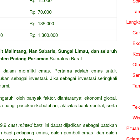
Rp. 14.000
Sol
Tan
Rp. 70.000
Langk
Rp. 135.000
Ca
00
Rp. 1.300.000
Ek
it Malintang, Nan Sabaris, Sungai Limau, dan seluruh
Kes
aten Padang Pariaman
Sumatera Barat.
Oto
an dalam memiliki emas. Pertama adalah emas untuk
Sen
kan sebagai investasi. Jika sebagai investasi seringkali
urni.
Tan
garuhi oleh banyak faktor, diantaranya: ekonomi global,
a uang, pasokan-kebutuhan, aktivitas bank sentral, serta
Tek
Wis
9.9
cast minted bars
ini dapat dijadikan sebagai patokan
Pituah
n bagi pedagang emas, calon pembeli emas, dan calon
Sejara
rga emas terbaru.