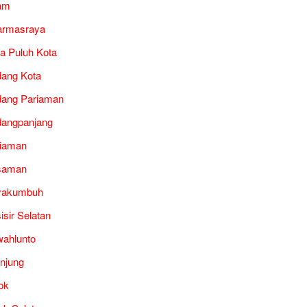
am
armasraya
a Puluh Kota
ang Kota
ang Pariaman
angpanjang
iaman
saman
yakumbuh
isir Selatan
ahlunto
unjung
ok