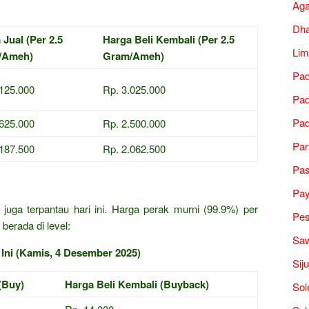
Ag
Dh
 Jual (Per 2.5
Harga Beli Kembali (Per 2.5
Lim
/Ameh)
Gram/Ameh)
Pad
.125.000
Rp. 3.025.000
Pad
Pad
.625.000
Rp. 2.500.000
Par
.187.500
Rp. 2.062.500
Pa
i
Pa
juga terpantau hari ini. Harga perak murni (99.9%) per
Pes
berada di level:
Saw
 Ini (Kamis, 4 Desember 2025)
Sij
(Buy)
Harga Beli Kembali (Buyback)
Sol