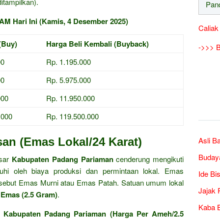
itampilkan).
M Hari Ini (Kamis, 4 Desember 2025)
Caliak
(Buy)
Harga Beli Kembali (Buyback)
->>> B
00
Rp. 1.195.000
00
Rp. 5.975.000
000
Rp. 11.950.000
.000
Rp. 119.500.000
an (Emas Lokal/24 Karat)
Asli B
Buday
asar
Kabupaten Padang Pariaman
cenderung mengikuti
hi oleh biaya produksi dan permintaan lokal. Emas
Ide Bi
disebut Emas Murni atau Emas Patah. Satuan umum lokal
Jajak 
 Emas (2.5 Gram)
.
Kaba B
i Kabupaten Padang Pariaman (Harga Per Ameh/2.5