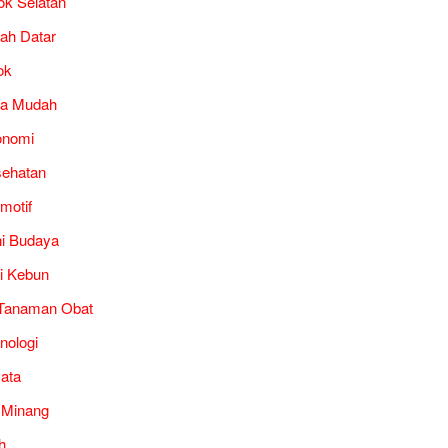
ok Selatan
ah Datar
ok
ra Mudah
onomi
ehatan
motif
i Budaya
i Kebun
Tanaman Obat
nologi
ata
 Minang
h