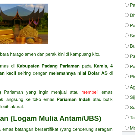
P
Dh
Pa
Sa
Bu
 bara harago ameh dan perak kini di kampuang kito.
P
 emas di
Kabupaten Padang Pariaman
pada
Kamis, 4
Pa
an kecil
seiring dengan
melemahnya nilai Dolar AS
di
Pi
A
g Pariaman yang ingin menjual atau
membeli
emas
Si
cek langsung ke toko emas
Pariaman Indah
atau butik
lebih akurat.
So
gan (Logam Mulia Antam/UBS)
Ta
Me
 emas batangan bersertifikat (yang cenderung seragam