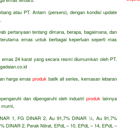
mbang atau PT. Antam (persero), dengan kondisi update
.
wab pertanyaan tentang dimana, berapa, bagaimana, dan
terutama emas untuk berbagai keperluan seperti mas
ta emas 24 karat yang secara resmi diumumkan oleh PT.
gadaian.co.id
ingan harga emas
produk
batik all series, kemasan lebaran
pengaruhi dan dipengaruhi oleh industri
produk
lainnya
 murni,
AR 1, FG DINAR 2, Au 91,7% DINAR ¼, Au 91,7%
 DINAR 2, Perak Nitrat, EPdL – 10, EPdL – 14, EPdL –