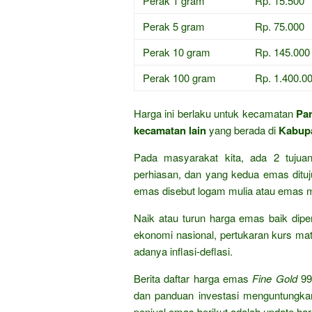
Perak 1 gram
Rp. 15.500
Perak 5 gram
Rp. 75.000
Perak 10 gram
Rp. 145.000
Perak 100 gram
Rp. 1.400.0
Harga ini berlaku untuk kecamatan
Par
kecamatan lain
yang berada di
Kabup
Pada masyarakat kita, ada 2 tuju
perhiasan, dan yang kedua emas dituju
emas disebut logam mulia atau emas m
Naik atau turun harga emas baik dipen
ekonomi nasional, pertukaran kurs mat
adanya inflasi-deflasi.
Berita daftar harga emas
Fine Gold
99
dan panduan investasi menguntungka
penjual emas berikut adalah update ha