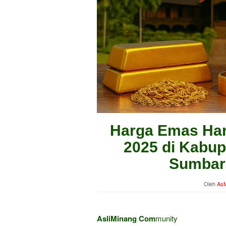
Harga Emas Hari
2025 di Kabu
Sumbar:
Oleh
AsM
AsliMinang Com
munity