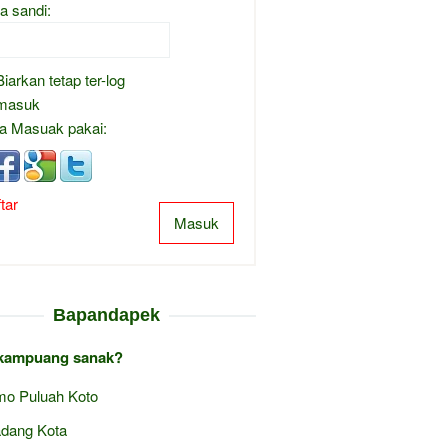
a sandi:
Biarkan tetap ter-log
masuk
a Masuak pakai:
tar
Masuk
Bapandapek
kampuang sanak?
mo Puluah Koto
dang Kota