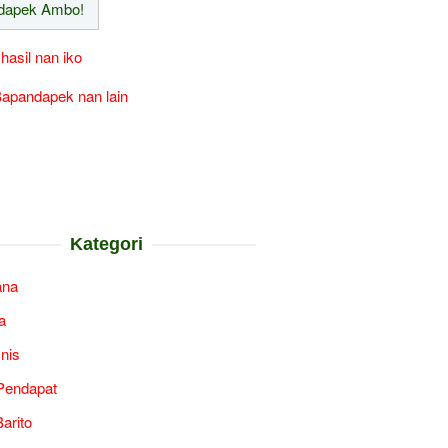
 hasil nan iko
apandapek nan lain
Kategori
ana
a
snis
Pendapat
arito