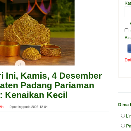
Kat
Bis
Daf
 Ini, Kamis, 4 Desember
paten Padang Pariaman
 Kenaikan Kecil
Dima 
in
Diposting pada
2025-12-04
Li
Pa