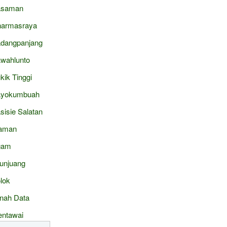
asaman
armasraya
dangpanjang
wahlunto
kik Tinggi
ayokumbuah
sisie Salatan
aman
gam
junjuang
lok
nah Data
ntawai