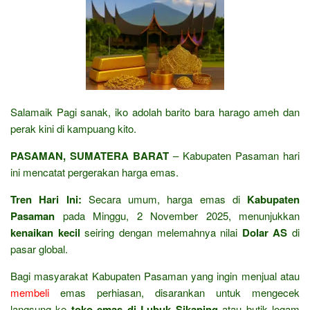
Salamaik Pagi sanak, iko adolah barito bara harago ameh dan
perak kini di kampuang kito.
PASAMAN, SUMATERA BARAT
– Kabupaten Pasaman hari
ini mencatat pergerakan harga emas.
Tren Hari Ini:
Secara umum, harga emas di
Kabupaten
Pasaman
pada Minggu, 2 November 2025, menunjukkan
kenaikan kecil
seiring dengan melemahnya nilai
Dolar AS
di
pasar global.
Bagi masyarakat Kabupaten Pasaman yang ingin menjual atau
membeli
emas perhiasan, disarankan untuk mengecek
langsung ke
toko emas di Lubuk Sikaping
atau butik logam