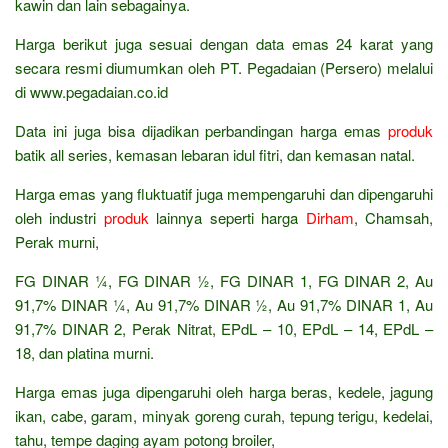
kawin dan lain sebagainya.
Harga berikut juga sesuai dengan data emas 24 karat yang
secara resmi diumumkan oleh PT. Pegadaian (Persero) melalui
di www.pegadaian.co.id
Data ini juga bisa dijadikan perbandingan harga emas
produk
batik all series, kemasan lebaran idul fitri, dan kemasan natal.
Harga emas yang fluktuatif juga mempengaruhi dan dipengaruhi
oleh industri
produk
lainnya seperti harga
Dirham
, Chamsah,
Perak murni,
FG DINAR ¼, FG DINAR ½, FG DINAR 1, FG DINAR 2, Au
91,7% DINAR ¼, Au 91,7% DINAR ½, Au 91,7% DINAR 1, Au
91,7% DINAR 2, Perak Nitrat, EPdL – 10, EPdL – 14, EPdL –
18, dan platina murni.
Harga emas juga dipengaruhi oleh harga beras, kedele, jagung
ikan, cabe, garam, minyak goreng curah, tepung terigu, kedelai,
tahu, tempe daging ayam potong broiler,