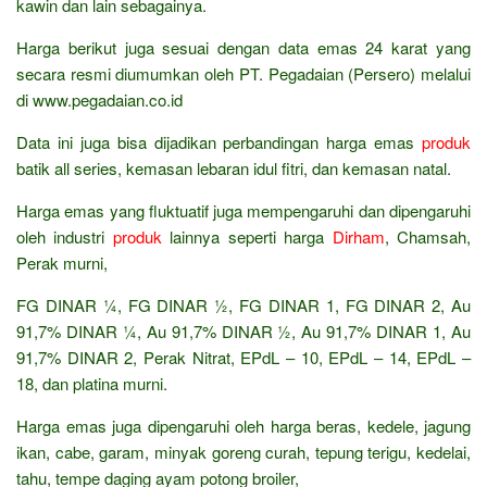
kawin dan lain sebagainya.
Harga berikut juga sesuai dengan data emas 24 karat yang
secara resmi diumumkan oleh PT. Pegadaian (Persero) melalui
di www.pegadaian.co.id
Data ini juga bisa dijadikan perbandingan harga emas
produk
batik all series, kemasan lebaran idul fitri, dan kemasan natal.
Harga emas yang fluktuatif juga mempengaruhi dan dipengaruhi
oleh industri
produk
lainnya seperti harga
Dirham
, Chamsah,
Perak murni,
FG DINAR ¼, FG DINAR ½, FG DINAR 1, FG DINAR 2, Au
91,7% DINAR ¼, Au 91,7% DINAR ½, Au 91,7% DINAR 1, Au
91,7% DINAR 2, Perak Nitrat, EPdL – 10, EPdL – 14, EPdL –
18, dan platina murni.
Harga emas juga dipengaruhi oleh harga beras, kedele, jagung
ikan, cabe, garam, minyak goreng curah, tepung terigu, kedelai,
tahu, tempe daging ayam potong broiler,