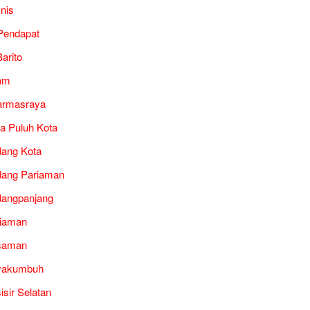
snis
Pendapat
arito
am
armasraya
a Puluh Kota
ang Kota
ang Pariaman
angpanjang
iaman
saman
yakumbuh
isir Selatan