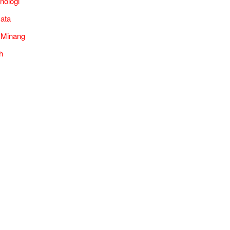
nologi
ata
 Minang
h