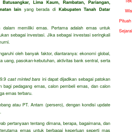
Tek
an
Batusangkar, Lima Kaum, Rambatan, Pariangan,
matan lain
yang berada di
Kabupaten Tanah Datar
Wis
Pituah
an dalam memiliki emas. Pertama adalah emas untuk
Sejara
kan sebagai investasi. Jika sebagai investasi seringkali
urni.
garuhi oleh banyak faktor, diantaranya: ekonomi global,
a uang, pasokan-kebutuhan, aktivitas bank sentral, serta
9.9
cast minted bars
ini dapat dijadikan sebagai patokan
n bagi pedagang emas, calon pembeli emas, dan calon
rga emas terbaru.
mbang atau PT. Antam (persero), dengan kondisi update
.
wab pertanyaan tentang dimana, berapa, bagaimana, dan
terutama emas untuk berbagai keperluan seperti mas