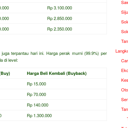
Saw
0.000
Rp 3.100.000
Sij
0.000
Rp 2.850.000
Sol
0.000
Rp 2.350.000
Sol
Tan
Langk
juga terpantau hari ini. Harga perak murni (99.9%) per
 di level:
Ca
Ek
(Buy)
Harga Beli Kembali (Buyback)
Kes
Rp 15.000
Oto
Rp 70.000
Sen
Rp 140.000
Tan
0
Rp 1.300.000