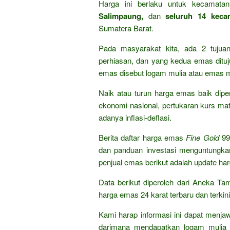
Harga ini berlaku untuk kecamat
Salimpaung,
dan
seluruh 14 keca
Sumatera Barat.
Pada masyarakat kita, ada 2 tuju
perhiasan, dan yang kedua emas dituju
emas disebut logam mulia atau emas m
Naik atau turun harga emas baik dipen
ekonomi nasional, pertukaran kurs mat
adanya inflasi-deflasi.
Berita daftar harga emas
Fine Gold
99
dan panduan investasi menguntungka
penjual emas berikut adalah update ha
Data berikut diperoleh dari Aneka Ta
harga emas 24 karat terbaru dan terkini
Kami harap informasi ini dapat menja
darimana mendapatkan logam mulia 