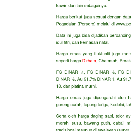
kawin dan lain sebagainya.
Harga berikut juga sesuai dengan da
Pegadaian (Persero) melalui di www.pe
Data ini juga bisa dijadikan perband
idul fitri, dan kemasan natal.
Harga emas yang fluktuatif juga mem
seperti harga
Dirham
, Chamsah, Perak
FG DINAR ¼, FG DINAR ½, FG DIN
DINAR ½, Au 91,7% DINAR 1, Au 91,7%
18, dan platina murni.
Harga emas juga dipengaruhi oleh h
goreng curah, tepung terigu, kedelai, t
Serta oleh harga daging sapi, telor 
merah, susu, bawang putih, cabai, mi
tradisional maupun di swalayan (super 