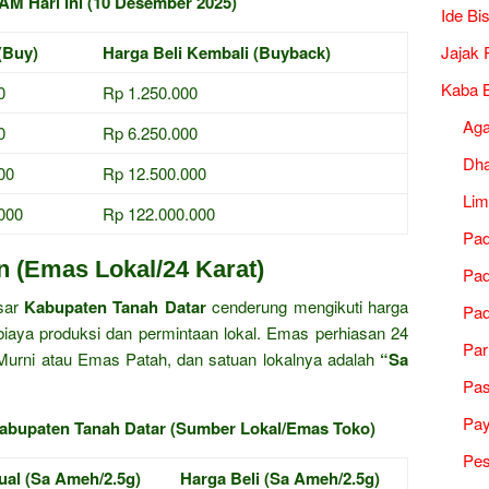
M Hari Ini (10 Desember 2025)
Ide Bi
(Buy)
Harga Beli Kembali (Buyback)
Jajak 
Kaba B
0
Rp 1.250.000
Ag
0
Rp 6.250.000
Dh
00
Rp 12.500.000
Lim
000
Rp 122.000.000
Pad
 (Emas Lokal/24 Karat)
Pad
sar
Kabupaten Tanah Datar
cenderung mengikuti harga
Pad
iaya produksi dan permintaan lokal. Emas perhiasan 24
Par
Murni atau Emas Patah, dan satuan lokalnya adalah
“Sa
Pa
Pa
Kabupaten Tanah Datar (Sumber Lokal/Emas Toko)
Pes
ual (Sa Ameh/2.5g)
Harga Beli (Sa Ameh/2.5g)