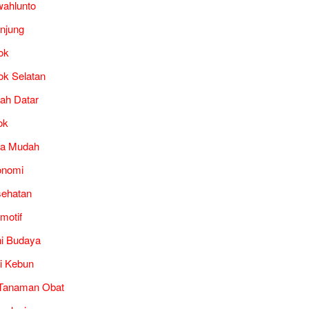
ahlunto
unjung
ok
ok Selatan
ah Datar
ok
ra Mudah
onomi
ehatan
motif
i Budaya
i Kebun
Tanaman Obat