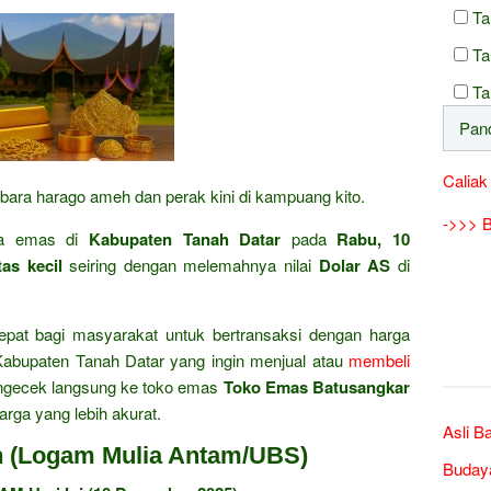
Ta
Ta
Ta
Caliak
 bara harago ameh dan perak kini di kampuang kito.
->>> B
a emas di
Kabupaten Tanah Datar
pada
Rabu, 10
tas kecil
seiring dengan melemahnya nilai
Dolar AS
di
epat bagi masyarakat untuk bertransaksi dengan harga
 Kabupaten Tanah Datar yang ingin menjual atau
membeli
ngecek langsung ke toko emas
Toko Emas Batusangkar
arga yang lebih akurat.
Asli B
n (Logam Mulia Antam/UBS)
Buday