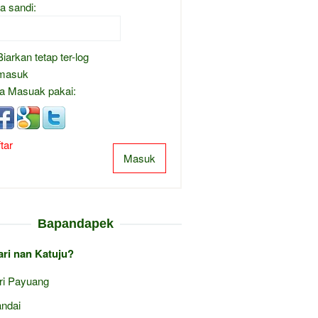
a sandi:
Biarkan tetap ter-log
masuk
a Masuak pakai:
tar
Masuk
Bapandapek
ari nan Katuju?
ri Payuang
ndai