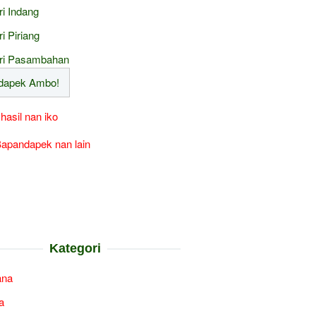
ri Indang
ri Piriang
ri Pasambahan
 hasil nan iko
apandapek nan lain
Kategori
ana
a