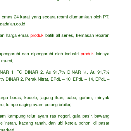
ta emas 24 karat yang secara resmi diumumkan oleh PT.
gadaian.co.id
ingan harga emas
produk
batik all series, kemasan lebaran
pengaruhi dan dipengaruhi oleh industri
produk
lainnya
 murni,
AR 1, FG DINAR 2, Au 91,7% DINAR ¼, Au 91,7%
 DINAR 2, Perak Nitrat, EPdL – 10, EPdL – 14, EPdL –
arga beras, kedele, jagung ikan, cabe, garam, minyak
ahu, tempe daging ayam potong broiler,
ayam kampung telur ayam ras negeri, gula pasir, bawang
e instan, kacang tanah, dan ubi ketela pohon, di pasar
market).