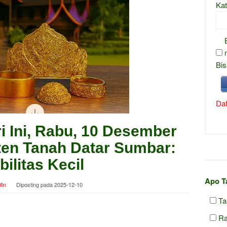
Kat
Bis
Daf
 Ini, Rabu, 10 Desember
ten Tanah Datar Sumbar:
bilitas Kecil
Apo T
in
Diposting pada
2025-12-10
Ta
Ra