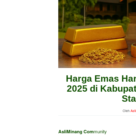
Harga Emas Hari
2025 di Kabupa
Sta
Oleh
AsM
AsliMinang Com
munity