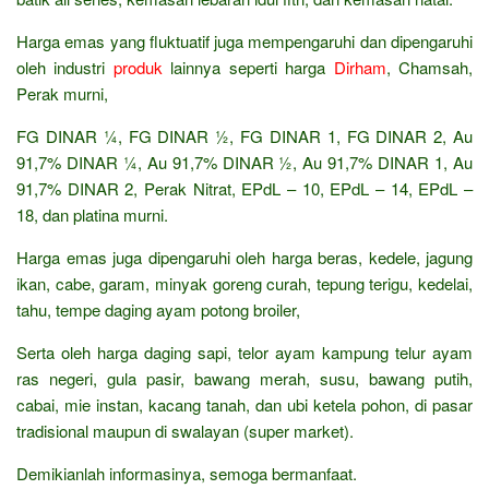
Harga emas yang fluktuatif juga mempengaruhi dan dipengaruhi
oleh industri
produk
lainnya seperti harga
Dirham
, Chamsah,
Perak murni,
FG DINAR ¼, FG DINAR ½, FG DINAR 1, FG DINAR 2, Au
91,7% DINAR ¼, Au 91,7% DINAR ½, Au 91,7% DINAR 1, Au
91,7% DINAR 2, Perak Nitrat, EPdL – 10, EPdL – 14, EPdL –
18, dan platina murni.
Harga emas juga dipengaruhi oleh harga beras, kedele, jagung
ikan, cabe, garam, minyak goreng curah, tepung terigu, kedelai,
tahu, tempe daging ayam potong broiler,
Serta oleh harga daging sapi, telor ayam kampung telur ayam
ras negeri, gula pasir, bawang merah, susu, bawang putih,
cabai, mie instan, kacang tanah, dan ubi ketela pohon, di pasar
tradisional maupun di swalayan (super market).
Demikianlah informasinya, semoga bermanfaat.