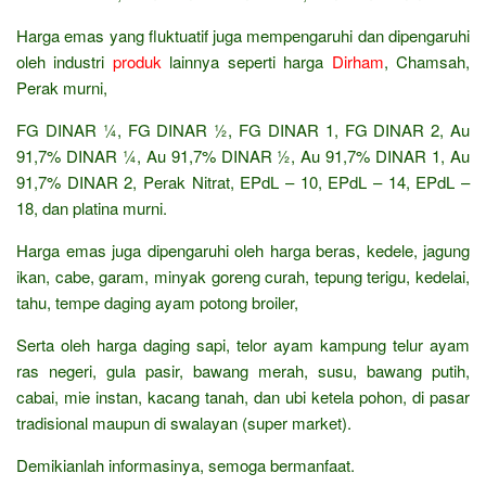
Harga emas yang fluktuatif juga mempengaruhi dan dipengaruhi
oleh industri
produk
lainnya seperti harga
Dirham
, Chamsah,
Perak murni,
FG DINAR ¼, FG DINAR ½, FG DINAR 1, FG DINAR 2, Au
91,7% DINAR ¼, Au 91,7% DINAR ½, Au 91,7% DINAR 1, Au
91,7% DINAR 2, Perak Nitrat, EPdL – 10, EPdL – 14, EPdL –
18, dan platina murni.
Harga emas juga dipengaruhi oleh harga beras, kedele, jagung
ikan, cabe, garam, minyak goreng curah, tepung terigu, kedelai,
tahu, tempe daging ayam potong broiler,
Serta oleh harga daging sapi, telor ayam kampung telur ayam
ras negeri, gula pasir, bawang merah, susu, bawang putih,
cabai, mie instan, kacang tanah, dan ubi ketela pohon, di pasar
tradisional maupun di swalayan (super market).
Demikianlah informasinya, semoga bermanfaat.