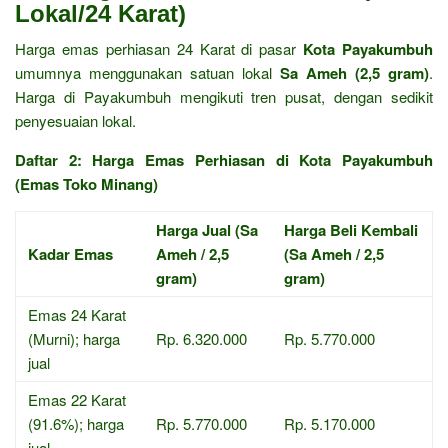
Lokal/24 Karat)
Harga emas perhiasan 24 Karat di pasar
Kota Payakumbuh
umumnya menggunakan satuan lokal
Sa Ameh (2,5 gram)
.
Harga di Payakumbuh mengikuti tren pusat, dengan sedikit
penyesuaian lokal.
Daftar 2: Harga Emas Perhiasan di Kota Payakumbuh
(Emas Toko Minang)
Harga Jual (Sa
Harga Beli Kembali
Kadar Emas
Ameh / 2,5
(Sa Ameh / 2,5
gram)
gram)
Emas 24 Karat
(Murni); harga
Rp. 6.320.000
Rp. 5.770.000
jual
Emas 22 Karat
(91.6%); harga
Rp. 5.770.000
Rp. 5.170.000
jual