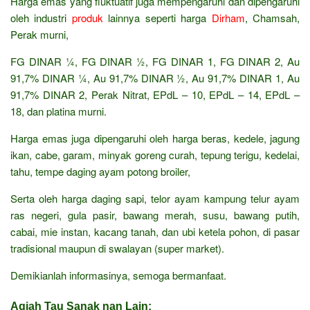
Harga emas yang fluktuatif juga mempengaruhi dan dipengaruhi
oleh industri
produk
lainnya seperti harga
Dirham
, Chamsah,
Perak murni,
FG DINAR ¼, FG DINAR ½, FG DINAR 1, FG DINAR 2, Au
91,7% DINAR ¼, Au 91,7% DINAR ½, Au 91,7% DINAR 1, Au
91,7% DINAR 2, Perak Nitrat, EPdL – 10, EPdL – 14, EPdL –
18, dan platina murni.
Harga emas juga dipengaruhi oleh harga beras, kedele, jagung
ikan, cabe, garam, minyak goreng curah, tepung terigu, kedelai,
tahu, tempe daging ayam potong broiler,
Serta oleh harga daging sapi, telor ayam kampung telur ayam
ras negeri, gula pasir, bawang merah, susu, bawang putih,
cabai, mie instan, kacang tanah, dan ubi ketela pohon, di pasar
tradisional maupun di swalayan (super market).
Demikianlah informasinya, semoga bermanfaat.
Agiah Tau Sanak nan Lain: