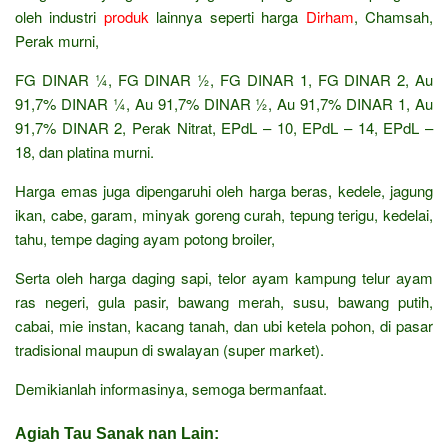
oleh industri
produk
lainnya seperti harga
Dirham
, Chamsah,
Perak murni,
FG DINAR ¼, FG DINAR ½, FG DINAR 1, FG DINAR 2, Au
91,7% DINAR ¼, Au 91,7% DINAR ½, Au 91,7% DINAR 1, Au
91,7% DINAR 2, Perak Nitrat, EPdL – 10, EPdL – 14, EPdL –
18, dan platina murni.
Harga emas juga dipengaruhi oleh harga beras, kedele, jagung
ikan, cabe, garam, minyak goreng curah, tepung terigu, kedelai,
tahu, tempe daging ayam potong broiler,
Serta oleh harga daging sapi, telor ayam kampung telur ayam
ras negeri, gula pasir, bawang merah, susu, bawang putih,
cabai, mie instan, kacang tanah, dan ubi ketela pohon, di pasar
tradisional maupun di swalayan (super market).
Demikianlah informasinya, semoga bermanfaat.
Agiah Tau Sanak nan Lain: