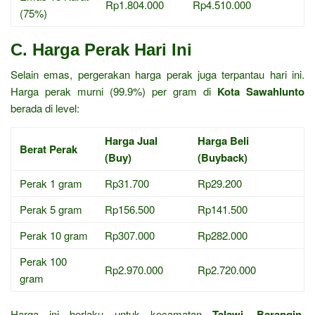
Rp1.804.000
Rp4.510.000
(75%)
C. Harga Perak Hari Ini
Selain emas, pergerakan harga perak juga terpantau hari ini.
Harga perak murni (99.9%) per gram di
Kota Sawahlunto
berada di level:
Harga Jual
Harga Beli
Berat Perak
(Buy)
(Buyback)
Perak 1 gram
Rp31.700
Rp29.200
Perak 5 gram
Rp156.500
Rp141.500
Perak 10 gram
Rp307.000
Rp282.000
Perak 100
Rp2.970.000
Rp2.720.000
gram
Harga ini berlaku untuk kecamatan
Talawi, Barangin,