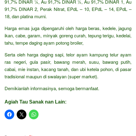
91,7% DINAR ¼, Au 91,7% DINAR ½, Au 91,7% DINAR 1, Au
91,7% DINAR 2, Perak Nitrat, EPdL – 10, EPdL – 14, EPdL –
18, dan platina murni.
Harga emas juga dipengaruhi oleh harga beras, kedele, jagung
ikan, cabe, garam, minyak goreng curah, tepung terigu, kedelai,
tahu, tempe daging ayam potong broiler,
Serta oleh harga daging sapi, telor ayam kampung telur ayam
ras negeri, gula pasir, bawang merah, susu, bawang putih,
cabai, mie instan, kacang tanah, dan ubi ketela pohon, di pasar
tradisional maupun di swalayan (super market).
Demikianlah informasinya, semoga bermanfaat.
Agiah Tau Sanak nan Lain: