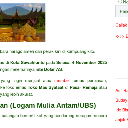
Nd
Caliak
->>> B
 bara harago ameh dan perak kini di kampuang kito.
mas di
Kota Sawahlunto
pada
Selasa, 4 November 2025
dengan melemahnya nilai
Dolar AS
.
 yang ingin menjual atau
membeli
emas perhiasan,
 ke toko emas
Toko Mas Syafaat
di
Pasar Remaja
atau
Asli B
yang lebih akurat.
Buday
gan (Logam Mulia Antam/UBS)
Ide Bi
batangan bersertifikat yang cenderung seragam secara
Jajak 