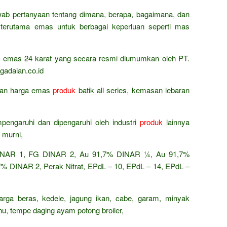
wab pertanyaan tentang dimana, berapa, bagaimana, dan
terutama emas untuk berbagai keperluan seperti mas
ta emas 24 karat yang secara resmi diumumkan oleh PT.
gadaian.co.id
ingan harga emas
produk
batik all series, kemasan lebaran
pengaruhi dan dipengaruhi oleh industri
produk
lainnya
 murni,
AR 1, FG DINAR 2, Au 91,7% DINAR ¼, Au 91,7%
 DINAR 2, Perak Nitrat, EPdL – 10, EPdL – 14, EPdL –
arga beras, kedele, jagung ikan, cabe, garam, minyak
ahu, tempe daging ayam potong broiler,