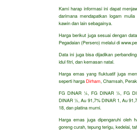
Kami harap informasi ini dapat menja
darimana mendapatkan logam mulia 
kawin dan lain sebagainya.
Harga berikut juga sesuai dengan da
Pegadaian (Persero) melalui di www.pe
Data ini juga bisa dijadikan perband
idul fitri, dan kemasan natal.
Harga emas yang fluktuatif juga mem
seperti harga
Dirham
, Chamsah, Perak
FG DINAR ¼, FG DINAR ½, FG DIN
DINAR ½, Au 91,7% DINAR 1, Au 91,7%
18, dan platina murni.
Harga emas juga dipengaruhi oleh h
goreng curah, tepung terigu, kedelai, t