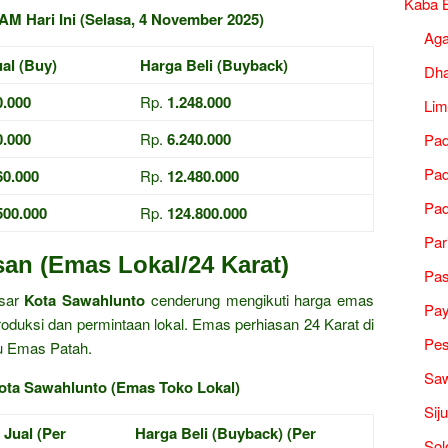
Kaba B
M Hari Ini (Selasa, 4 November 2025)
Ag
al (Buy)
Harga Beli (Buyback)
Dh
0.000
Rp.
1.248.000
Lim
0.000
Rp.
6.240.000
Pad
Pad
60.000
Rp.
12.480.000
Pad
500.000
Rp.
124.800.000
Par
an (Emas Lokal/24 Karat)
Pa
asar
Kota Sawahlunto
cenderung mengikuti harga emas
Pa
roduksi dan permintaan lokal. Emas perhiasan 24 Karat di
Pes
u Emas Patah.
Saw
Kota Sawahlunto (Emas Toko Lokal)
Sij
 Jual (Per
Harga Beli (Buyback) (Per
Sol