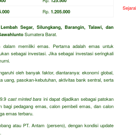
500
Rp.
125.500
Sejara
5.000
Rp.
1.205.000
n
Lembah Segar, Silungkang, Barangin, Talawi, dan
Sawahlunto
Sumatera Barat.
an dalam memiliki emas. Pertama adalah emas untuk
kan sebagai investasi. Jika sebagai investasi seringkali
urni.
garuhi oleh banyak faktor, diantaranya: ekonomi global,
a uang, pasokan-kebutuhan, aktivitas bank sentral, serta
9.9
cast minted bars
ini dapat dijadikan sebagai patokan
n bagi pedagang emas, calon pembeli emas, dan calon
rga emas terbaru.
mbang atau PT. Antam (persero), dengan kondisi update
.