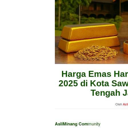
Harga Emas Hari
2025 di Kota Saw
Tengah J
Oleh
AsM
AsliMinang Com
munity