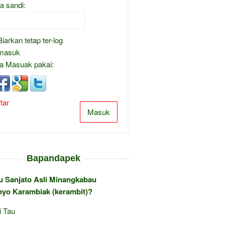
a sandi:
Biarkan tetap ter-log
masuk
a Masuak pakai:
tar
Masuk
Bapandapek
au Sanjato Asli Minangkabau
yo Karambiak (kerambit)?
i Tau