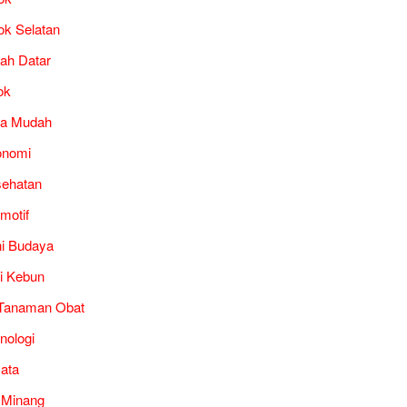
ok Selatan
ah Datar
ok
ra Mudah
onomi
ehatan
motif
i Budaya
i Kebun
Tanaman Obat
nologi
ata
 Minang