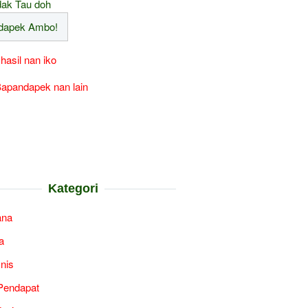
ak Tau doh
 hasil nan iko
apandapek nan lain
Kategori
ana
a
snis
Pendapat