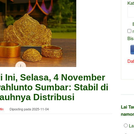
Kat
Bis
Daf
 Ini, Selasa, 4 November
ahlunto Sumbar: Stabil di
auhnya Distribusi
Lai T
in
Diposting pada
2025-11-04
namon
La