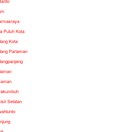
arito
am
armasraya
a Puluh Kota
ang Kota
ang Pariaman
angpanjang
iaman
saman
yakumbuh
isir Selatan
ahlunto
unjung
ok