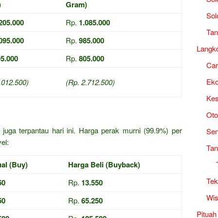
)
Gram)
Sol
205.000
Rp.
1.085.000
Tan
095.000
Rp.
985.000
Langk
5.000
Rp.
805.000
Ca
Ek
.012.500)
(Rp. 2.712.500)
Kes
i
Oto
juga terpantau hari ini. Harga perak murni (99.9%) per
Sen
el:
Tan
al (Buy)
Harga Beli (Buyback)
Tek
50
Rp.
13.550
Wis
50
Rp.
65.250
Pituah