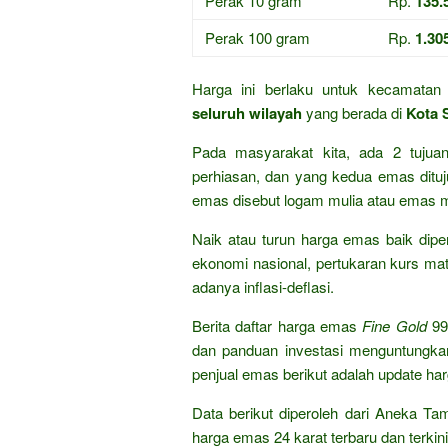
Perak 10 gram
Rp.
135.
Perak 100 gram
Rp.
1.30
Harga ini berlaku untuk kecamata
seluruh wilayah
yang berada di
Kota 
Pada masyarakat kita, ada 2 tuju
perhiasan, dan yang kedua emas dituju
emas disebut logam mulia atau emas m
Naik atau turun harga emas baik dipen
ekonomi nasional, pertukaran kurs mat
adanya inflasi-deflasi.
Berita daftar harga emas
Fine Gold
99
dan panduan investasi menguntungka
penjual emas berikut adalah update ha
Data berikut diperoleh dari Aneka Ta
harga emas 24 karat terbaru dan terkini