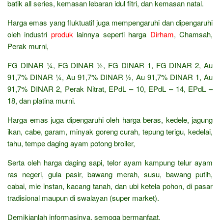
batik all series, kemasan lebaran idul fitri, dan kemasan natal.
Harga emas yang fluktuatif juga mempengaruhi dan dipengaruhi
oleh industri
produk
lainnya seperti harga
Dirham
, Chamsah,
Perak murni,
FG DINAR ¼, FG DINAR ½, FG DINAR 1, FG DINAR 2, Au
91,7% DINAR ¼, Au 91,7% DINAR ½, Au 91,7% DINAR 1, Au
91,7% DINAR 2, Perak Nitrat, EPdL – 10, EPdL – 14, EPdL –
18, dan platina murni.
Harga emas juga dipengaruhi oleh harga beras, kedele, jagung
ikan, cabe, garam, minyak goreng curah, tepung terigu, kedelai,
tahu, tempe daging ayam potong broiler,
Serta oleh harga daging sapi, telor ayam kampung telur ayam
ras negeri, gula pasir, bawang merah, susu, bawang putih,
cabai, mie instan, kacang tanah, dan ubi ketela pohon, di pasar
tradisional maupun di swalayan (super market).
Demikianlah informasinya, semoga bermanfaat.