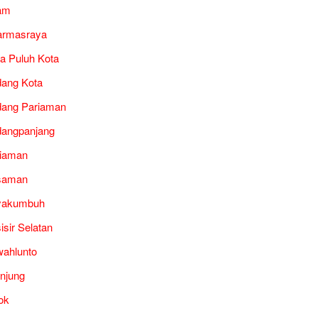
am
armasraya
a Puluh Kota
ang Kota
ang Pariaman
angpanjang
iaman
saman
yakumbuh
isir Selatan
ahlunto
unjung
ok