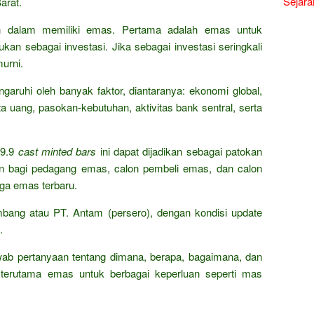
Sejara
arat.
an dalam memiliki emas. Pertama adalah emas untuk
kan sebagai investasi. Jika sebagai investasi seringkali
urni.
garuhi oleh banyak faktor, diantaranya: ekonomi global,
a uang, pasokan-kebutuhan, aktivitas bank sentral, serta
9.9
cast minted bars
ini dapat dijadikan sebagai patokan
n bagi pedagang emas, calon pembeli emas, dan calon
rga emas terbaru.
mbang atau PT. Antam (persero), dengan kondisi update
.
wab pertanyaan tentang dimana, berapa, bagaimana, dan
terutama emas untuk berbagai keperluan seperti mas