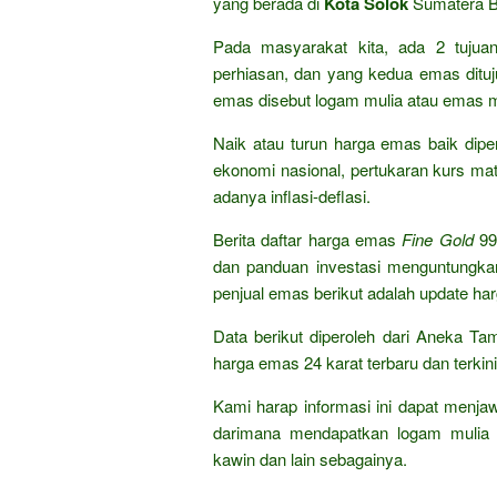
yang berada di
Kota Solok
Sumatera B
Pada masyarakat kita, ada 2 tuju
perhiasan, dan yang kedua emas dituju
emas disebut logam mulia atau emas m
Naik atau turun harga emas baik dipen
ekonomi nasional, pertukaran kurs mat
adanya inflasi-deflasi.
Berita daftar harga emas
Fine Gold
99
dan panduan investasi menguntungka
penjual emas berikut adalah update ha
Data berikut diperoleh dari Aneka Ta
harga emas 24 karat terbaru dan terkini
Kami harap informasi ini dapat menja
darimana mendapatkan logam mulia 
kawin dan lain sebagainya.