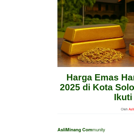
Harga Emas Hari
2025 di Kota Sol
Ikut
Oleh
AsM
AsliMinang Com
munity