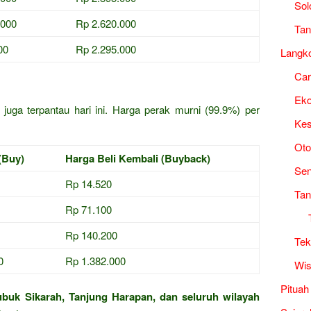
Sol
.000
Rp 2.620.000
Tan
00
Rp 2.295.000
Langk
Ca
i
Ek
juga terpantau hari ini. Harga perak murni (99.9%) per
Kes
Oto
(Buy)
Harga Beli Kembali (Buyback)
Sen
Rp 14.520
Tan
Rp 71.100
Rp 140.200
Tek
0
Rp 1.382.000
Wis
Pituah
ubuk Sikarah, Tanjung Harapan, dan seluruh wilayah