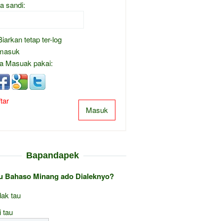
a sandi:
Biarkan tetap ter-log
masuk
a Masuak pakai:
tar
Masuk
Bapandapek
au Bahaso Minang ado Dialeknyo?
ak tau
i tau