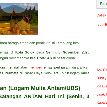
Caliak
->>> B
 bara harago ameh dan perak kini di kampuang kito.
a emas di
Kota Solok
pada
Senin, 3 November 2025
engan melemahnya nilai
Dolar AS
di pasar global.
gin menjual atau
membeli
emas perhiasan, disarankan
Asli B
mas
Permata
di Pasar Raya Solok atau butik logam mulia
Buday
Ide Bi
gan (Logam Mulia Antam/UBS)
Jajak 
Batangan ANTAM Hari Ini (Senin, 3
Kaba B