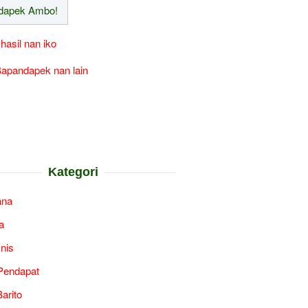
 hasil nan iko
apandapek nan lain
Kategori
ana
a
snis
Pendapat
arito