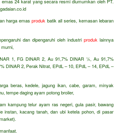
ta emas 24 karat yang secara resmi diumumkan oleh PT.
gadaian.co.id
ingan harga emas
produk
batik all series, kemasan lebaran
pengaruhi dan dipengaruhi oleh industri
produk
lainnya
 murni,
AR 1, FG DINAR 2, Au 91,7% DINAR ¼, Au 91,7%
 DINAR 2, Perak Nitrat, EPdL – 10, EPdL – 14, EPdL –
arga beras, kedele, jagung ikan, cabe, garam, minyak
ahu, tempe daging ayam potong broiler,
ayam kampung telur ayam ras negeri, gula pasir, bawang
e instan, kacang tanah, dan ubi ketela pohon, di pasar
market).
manfaat.