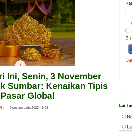
Kat
Bis
Daf
 Ini, Senin, 3 November
ok Sumbar: Kenaikan Tipis
i Pasar Global
Lai T
in
Diposting pada
2025-11-03
Nd
La