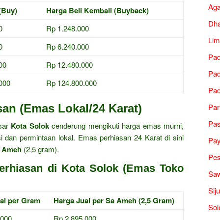
Ag
(Buy)
Harga Beli Kembali (Buyback)
Dh
0
Rp 1.248.000
Lim
0
Rp 6.240.000
Pad
00
Rp 12.480.000
Pad
000
Rp 124.800.000
Pad
an (Emas Lokal/24 Karat)
Par
Pa
asar
Kota Solok
cenderung mengikuti harga emas murni,
i dan permintaan lokal. Emas perhiasan 24 Karat di sini
Pa
 Ameh
(2,5 gram).
Pes
erhiasan di Kota Solok (Emas Toko
Saw
Sij
al per Gram
Harga Jual per Sa Ameh (2,5 Gram)
Sol
.000
Rp 2.895.000