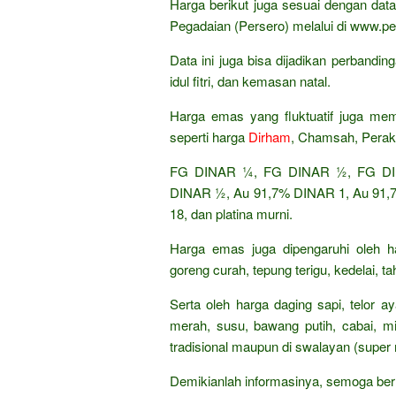
Harga berikut juga sesuai dengan da
Pegadaian (Persero) melalui di www.pe
Data ini juga bisa dijadikan perband
idul fitri, dan kemasan natal.
Harga emas yang fluktuatif juga mem
seperti harga
Dirham
, Chamsah, Perak
FG DINAR ¼, FG DINAR ½, FG DIN
DINAR ½, Au 91,7% DINAR 1, Au 91,7%
18, dan platina murni.
Harga emas juga dipengaruhi oleh h
goreng curah, tepung terigu, kedelai, t
Serta oleh harga daging sapi, telor 
merah, susu, bawang putih, cabai, mi
tradisional maupun di swalayan (super 
Demikianlah informasinya, semoga ber