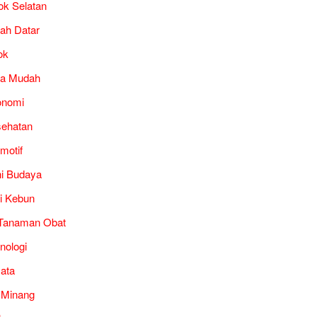
ok Selatan
ah Datar
ok
ra Mudah
onomi
ehatan
motif
i Budaya
i Kebun
Tanaman Obat
nologi
ata
 Minang