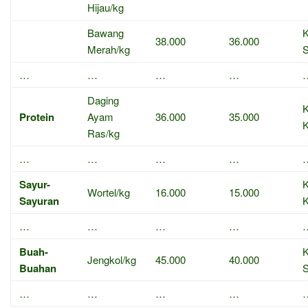
Hijau/kg
Bawang
K
38.000
36.000
Merah/kg
…
…
…
…
Daging
K
Protein
Ayam
36.000
35.000
K
Ras/kg
…
…
…
…
Sayur-
K
Wortel/kg
16.000
15.000
Sayuran
K
…
…
…
…
Buah-
K
Jengkol/kg
45.000
40.000
Buahan
…
…
…
…