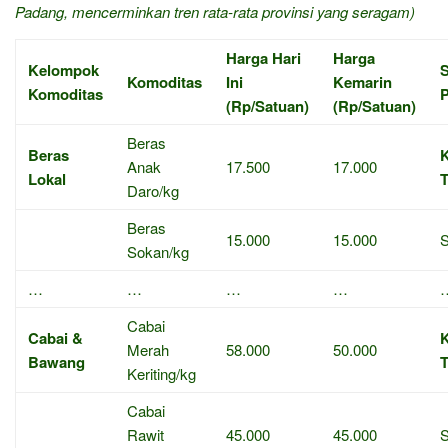
Padang, mencerminkan tren rata-rata provinsi yang seragam)
Harga Hari
Harga
Kelompok
S
Komoditas
Ini
Kemarin
Komoditas
(Rp/Satuan)
(Rp/Satuan)
Beras
Beras
Anak
17.500
17.000
Lokal
Daro/kg
Beras
15.000
15.000
S
Sokan/kg
…
…
…
…
Cabai
Cabai &
Merah
58.000
50.000
Bawang
Keriting/kg
Cabai
Rawit
45.000
45.000
S