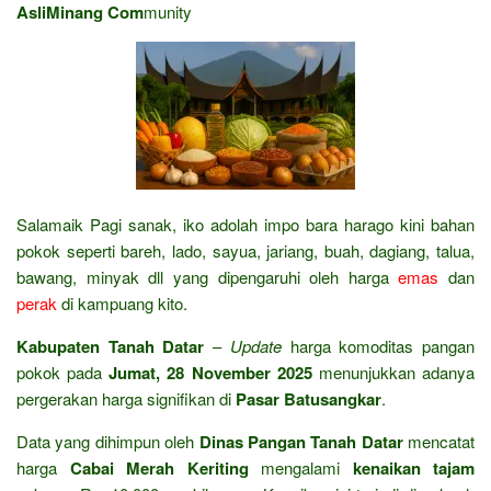
AsliMinang Com
munity
Salamaik Pagi sanak, iko adolah impo bara harago kini bahan
pokok seperti bareh, lado, sayua, jariang, buah, dagiang, talua,
bawang, minyak dll yang dipengaruhi oleh harga
emas
dan
perak
di kampuang kito.
Kabupaten Tanah Datar
–
Update
harga komoditas pangan
pokok pada
Jumat, 28 November 2025
menunjukkan adanya
pergerakan harga signifikan di
Pasar Batusangkar
.
Data yang dihimpun oleh
Dinas Pangan Tanah Datar
mencatat
harga
Cabai Merah Keriting
mengalami
kenaikan tajam