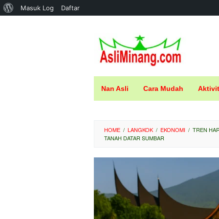
Tentang
Masuk Log
Daftar
Loncat
WordPress
ke
konten
Nan Asli
Cara Mudah
Aktivi
HOME
/
LANGKOK
/
EKONOMI
/
TREN HAR
TANAH DATAR SUMBAR