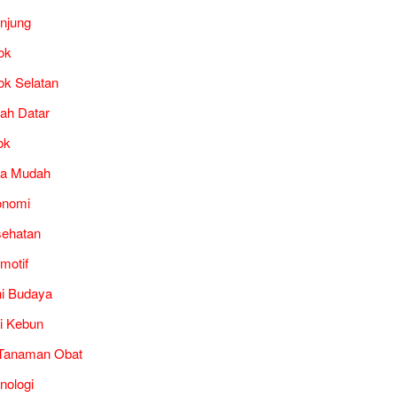
unjung
ok
ok Selatan
ah Datar
ok
ra Mudah
onomi
ehatan
motif
i Budaya
i Kebun
Tanaman Obat
nologi