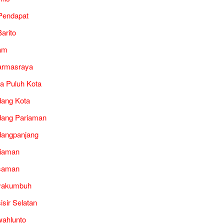
Pendapat
arito
am
armasraya
a Puluh Kota
ang Kota
ang Pariaman
angpanjang
iaman
saman
yakumbuh
isir Selatan
ahlunto