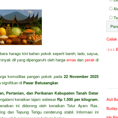
Al
Ta
Caliak
->>> B
bara harago kini bahan pokok seperti bareh, lado, sayua,
 minyak dll yang dipengaruhi oleh harga
emas
dan
perak
di
rga komoditas pangan pokok pada
22 November 2025
signifikan di
Pasar Batusangkar
.
n, Pertanian, dan Perikanan Kabupaten Tanah Datar
galami kenaikan tajam sebesar
Rp 1.500 per kilogram
,
Asli B
enaikan ini didorong oleh kenaikan Telur Ayam Ras.
Buday
ing dan Tepung Terigu cenderung stabil. Informasi ini
Ide Bi