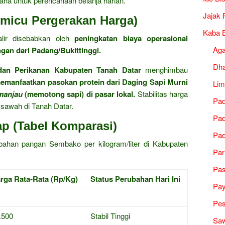
aha untuk perencanaan belanja harian.
Jajak 
Pemicu Pergerakan Harga)
Kaba B
lir disebabkan oleh
peningkatan biaya operasional
Ag
ngan dari Padang/Bukittinggi.
Dh
 dan Perikanan Kabupaten Tanah Datar
menghimbau
memanfaatkan pasokan protein dari Daging Sapi Murni
Lim
manjau
(memotong sapi) di pasar lokal.
Stabilitas harga
Pad
 sawah di Tanah Datar.
Pad
ap (Tabel Komparasi)
Pad
a bahan pangan Sembako per kilogram/liter di Kabupaten
Par
Pa
rga Rata-Rata (Rp/Kg)
Status Perubahan Hari Ini
Pa
Pes
.500
Stabil Tinggi
Saw