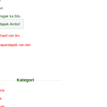
un
ragak ka Situ
 hasil nan iko
apandapek nan lain
Kategori
ana
a
snis