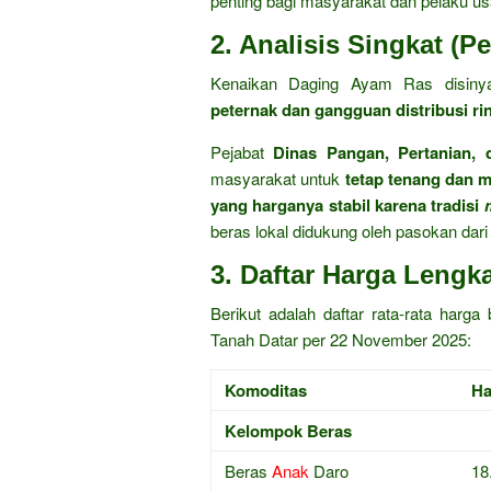
penting bagi masyarakat dan pelaku us
2. Analisis Singkat (
Kenaikan Daging Ayam Ras disinya
peternak dan gangguan distribusi ri
Pejabat
Dinas Pangan, Pertanian,
masyarakat untuk
tetap tenang dan 
yang harganya stabil karena tradisi
beras lokal didukung oleh pasokan dari
3. Daftar Harga Lengk
Berikut adalah daftar rata-rata harg
Tanah Datar per 22 November 2025:
Komoditas
Ha
Kelompok Beras
Beras
Anak
Daro
18