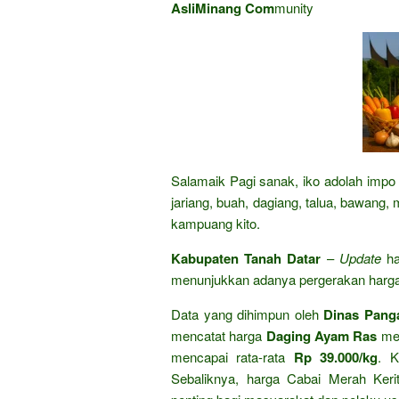
AsliMinang Com
munity
Salamaik Pagi sanak, iko adolah impo 
jariang, buah, dagiang, talua, bawang,
kampuang kito.
Kabupaten Tanah Datar
–
Update
ha
menunjukkan adanya pergerakan harga 
Data yang dihimpun oleh
Dinas Panga
mencatat harga
Daging Ayam Ras
men
mencapai rata-rata
Rp 39.000/kg
. K
Sebaliknya, harga Cabai Merah Kerit