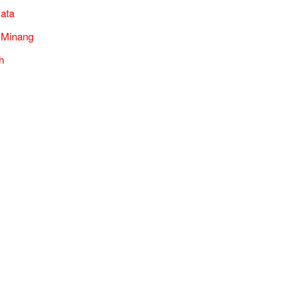
ata
 Minang
h