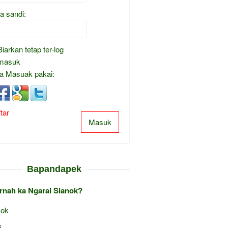
a sandi:
Biarkan tetap ter-log
masuk
a Masuak pakai:
tar
Masuk
Bapandapek
ernah ka Ngarai Sianok?
ok
i