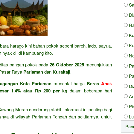
Sa
Di
Ra
Ku
Ku
bara harago kini bahan pokok seperti bareh, lado, sayua,
minyak dll di kampuang kito.
Ne
itas pangan pokok pada
26 Oktober 2025
menunjukkan
P
i Pasar Raya
Pariaman
dan
Kuraitaji
.
Pa
dagangan Kota Pariaman
mencatat harga
Beras
Anak
Di
besar 1.4% atau Rp 200 per kg
dalam beberapa hari
An
Pi
wang Merah cenderung stabil. Informasi ini penting bagi
nya di wilayah Pariaman Tengah dan sekitarnya, untuk
Lu