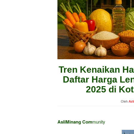
Tren Kenaikan Ha
Daftar Harga Len
2025 di Ko
Oleh
AsM
AsliMinang Com
munity