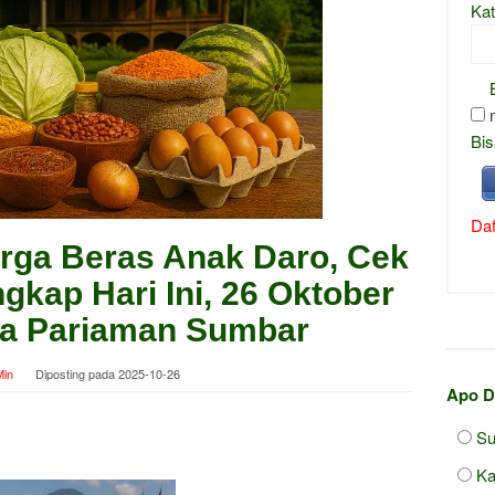
Kat
Bis
Daf
rga Beras Anak Daro, Cek
gkap Hari Ini, 26 Oktober
ta Pariaman Sumbar
in
Diposting pada
2025-10-26
Apo D
Su
Ka