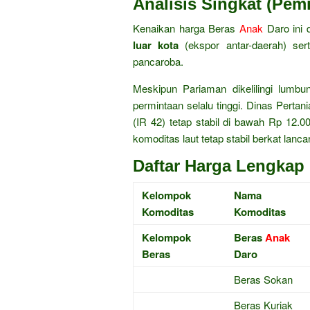
Analisis Singkat (Pem
Kenaikan harga Beras
Anak
Daro ini 
luar kota
(ekspor antar-daerah) se
pancaroba.
Meskipun Pariaman dikelilingi lumbu
permintaan selalu tinggi. Dinas Pert
(IR 42) tetap stabil di bawah Rp 12.
komoditas laut tetap stabil berkat lanc
Daftar Harga Lengkap 
Kelompok
Nama
Komoditas
Komoditas
Kelompok
Beras
Anak
Beras
Daro
Beras Sokan
Beras Kuriak