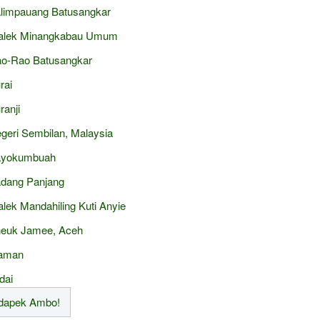
limpauang Batusangkar
alek Minangkabau Umum
o-Rao Batusangkar
rai
ranji
geri Sembilan, Malaysia
ayokumbuah
dang Panjang
alek Mandahiling Kuti Anyie
euk Jamee, Aceh
aman
dai