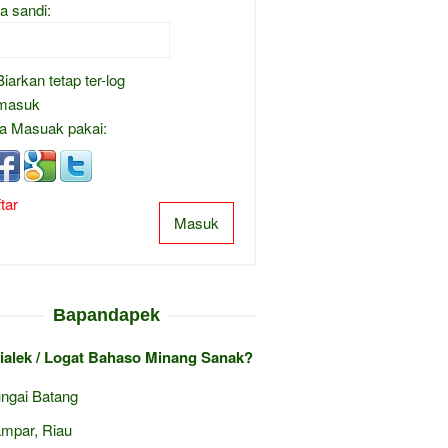
a sandi:
Biarkan tetap ter-log
masuk
a Masuak pakai:
tar
Masuk
Bapandapek
ialek / Logat Bahaso Minang Sanak?
ngai Batang
mpar, Riau