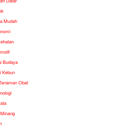
ah Datar
ok
ra Mudah
onomi
ehatan
motif
i Budaya
i Kebun
Tanaman Obat
nologi
ata
 Minang
h