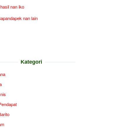
 hasil nan iko
apandapek nan lain
Kategori
ana
a
snis
Pendapat
arito
am