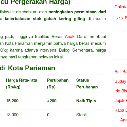
icu Pergerakan Harga)
Caliak
disinyalir disebabkan oleh
peningkatan permintaan dari
->>> B
rta
keterbatasan stok gabah kering giling
di musim
ng padi, tingginya kualitas Beras
Anak
Daro membuat
anian Kota Pariaman menjamin bahwa harga beras medium
000/kg karena adanya intervensi Bulog. Sementara, harga
arnya hasil tangkapan nelayan lokal.
di Kota Pariaman
Asli B
Harga Rata-rata
Perubahan
Status
Buday
(Rp/kg)
(Rp)
Perubahan
Ide Bi
Jajak 
15.200
+200
Naik Tipis
Kaba B
13.000
0
Stabil
Ag