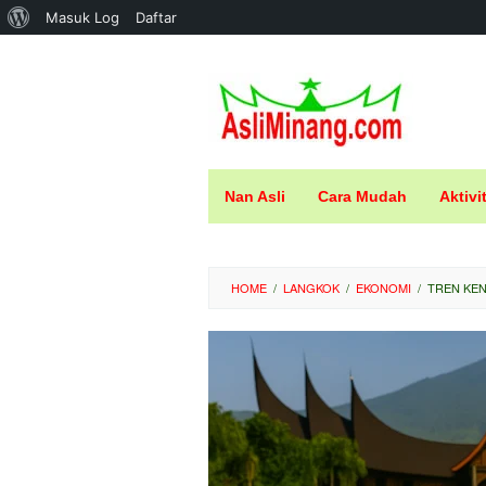
Tentang
Masuk Log
Daftar
Loncat
WordPress
ke
konten
Nan Asli
Cara Mudah
Aktivi
HOME
/
LANGKOK
/
EKONOMI
/
TREN KEN