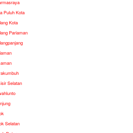
armasraya
a Puluh Kota
ang Kota
ang Pariaman
angpanjang
iaman
saman
yakumbuh
isir Selatan
ahlunto
unjung
ok
ok Selatan