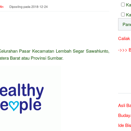
Ka
in
Diposting pada
2018-12-24
Ka
Caliak
->>> B
Kelurahan Pasar Kecamatan Lembah Segar Sawahlunto,
tera Barat atau Provinsi Sumbar.
Asli B
Buday
Ide Bi