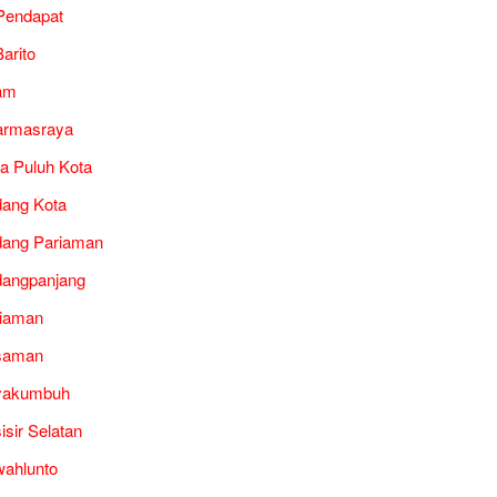
Pendapat
arito
am
armasraya
a Puluh Kota
ang Kota
ang Pariaman
angpanjang
iaman
saman
yakumbuh
isir Selatan
ahlunto