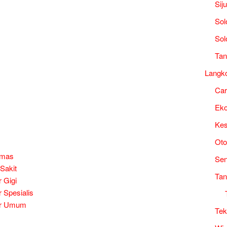
Sij
Sol
Sol
Tan
Langk
Ca
Ek
Kes
Oto
smas
Sen
Sakit
Tan
 Gigi
 Spesialis
er Umum
Tek