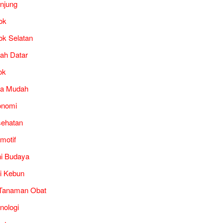
unjung
ok
ok Selatan
ah Datar
ok
ra Mudah
onomi
ehatan
motif
i Budaya
i Kebun
Tanaman Obat
nologi