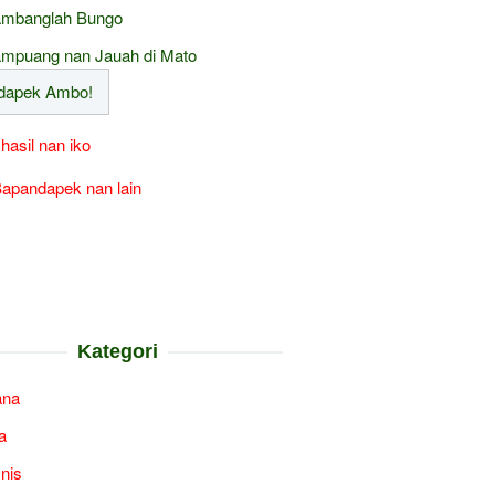
mbanglah Bungo
mpuang nan Jauah di Mato
 hasil nan iko
apandapek nan lain
Kategori
ana
a
snis