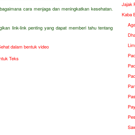
Jajak 
ha bagaimana cara menjaga dan meningkatkan kesehatan.
Kaba B
Ag
gikan link-link penting yang dapat memberi tahu tentang
Dh
Lim
Sehat dalam bentuk video
Pad
ntuk Teks
Pad
Pad
Par
Pa
Pa
Pes
Saw