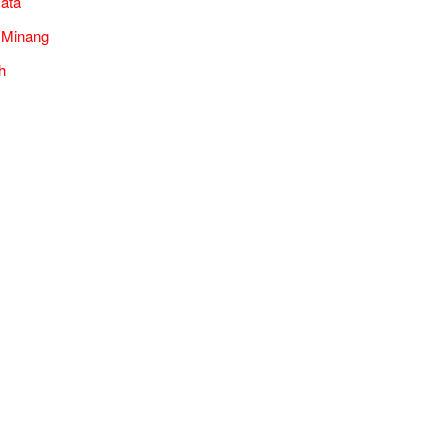
ata
 Minang
h