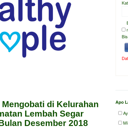
Kat
Bis
Daf
Apo L
 Mengobati di Kelurahan
matan Lembah Segar
Ay
 Bulan Desember 2018
Mi