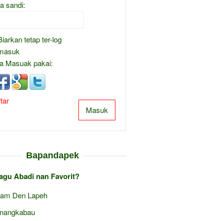
a sandi:
Biarkan tetap ter-log
masuk
a Masuak pakai:
tar
Masuk
Bapandapek
agu Abadi nan Favorit?
am Den Lapeh
nangkabau