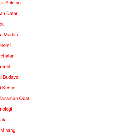
ok Selatan
ah Datar
ok
ra Mudah
onomi
ehatan
motif
i Budaya
i Kebun
Tanaman Obat
nologi
ata
 Minang