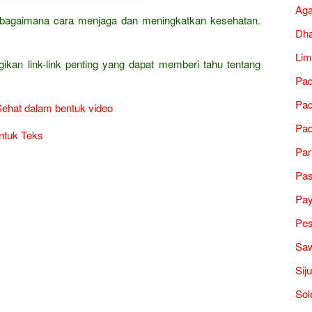
Ag
ha bagaimana cara menjaga dan meningkatkan kesehatan.
Dh
Lim
gikan link-link penting yang dapat memberi tahu tentang
Pad
Pad
Sehat dalam bentuk video
Pad
ntuk Teks
Par
Pa
Pa
Pes
Saw
Sij
Sol