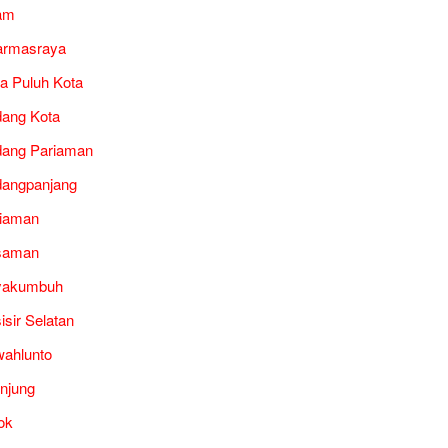
am
armasraya
a Puluh Kota
ang Kota
ang Pariaman
angpanjang
iaman
saman
yakumbuh
isir Selatan
ahlunto
unjung
ok