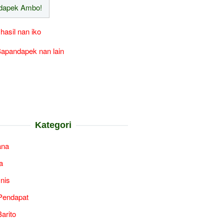
 hasil nan iko
apandapek nan lain
Kategori
ana
a
snis
Pendapat
arito