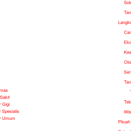
Sol
Tan
Langk
Ca
Ek
Kes
Oto
Sen
Tan
smas
Sakit
Tek
 Gigi
 Spesialis
Wis
er Umum
Pituah