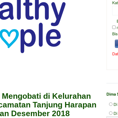
Kat
Bis
Daf
Dima 
 Mengobati di Kelurahan
camatan Tanjung Harapan
Di
lan Desember 2018
Di