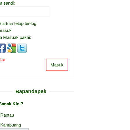
a sandi:
Biarkan tetap ter-log
masuk
a Masuak pakai:
tar
Masuk
Bapandapek
Sanak Kini?
 Rantau
 Kampuang