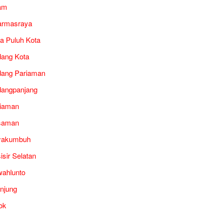
am
armasraya
a Puluh Kota
ang Kota
ang Pariaman
angpanjang
iaman
saman
yakumbuh
isir Selatan
ahlunto
unjung
ok