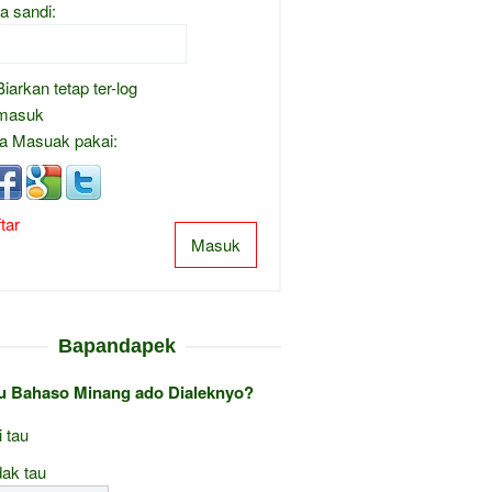
a sandi:
Biarkan tetap ter-log
masuk
a Masuak pakai:
tar
Masuk
Bapandapek
au Bahaso Minang ado Dialeknyo?
i tau
ak tau