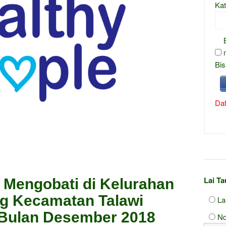
Kat
Bis
Daf
Lai T
 Mengobati di Kelurahan
ng Kecamatan Talawi
La
 Bulan Desember 2018
Nd