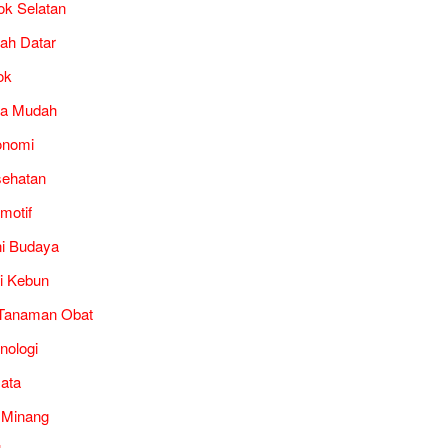
ok Selatan
ah Datar
ok
ra Mudah
onomi
ehatan
motif
i Budaya
i Kebun
Tanaman Obat
nologi
ata
 Minang