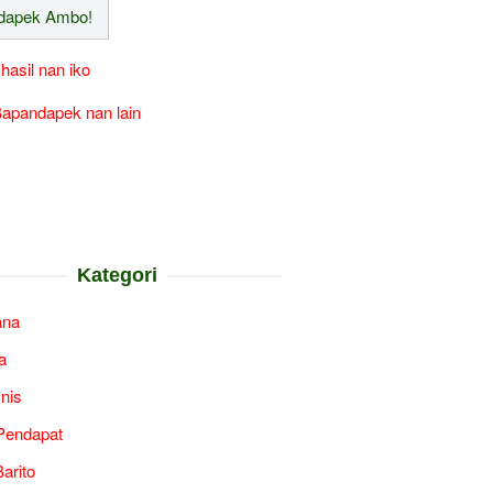
 hasil nan iko
apandapek nan lain
Kategori
ana
a
snis
Pendapat
arito