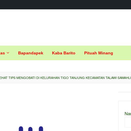
tas
Bapandapek
Kaba Barito
Pituah Minang
EHAT TIPS MENGOBATI DI KELURAHAN TIGO TANJUNG KECAMATAN TALAWI SAWAHL
Na