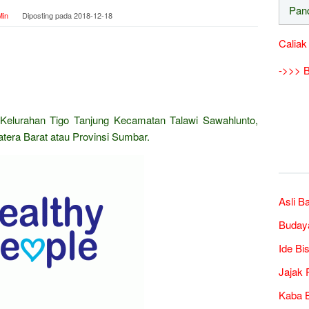
in
Diposting pada
2018-12-18
Caliak
->>> B
Kelurahan Tigo Tanjung Kecamatan Talawi Sawahlunto,
tera Barat atau Provinsi Sumbar.
Asli B
Buday
Ide Bi
Jajak 
Kaba B