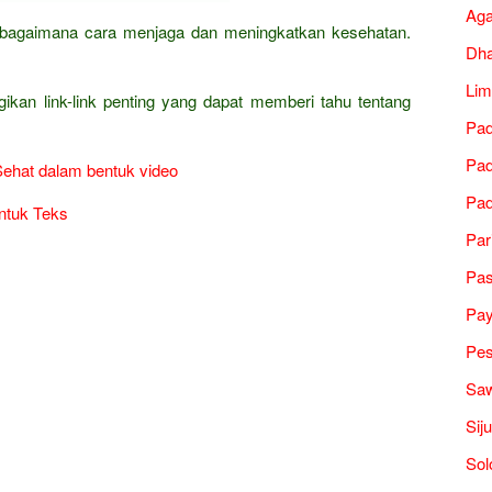
Ag
ha bagaimana cara menjaga dan meningkatkan kesehatan.
Dh
Lim
gikan link-link penting yang dapat memberi tahu tentang
Pad
Pad
Sehat dalam bentuk video
Pad
ntuk Teks
Par
Pa
Pa
Pes
Saw
Sij
Sol