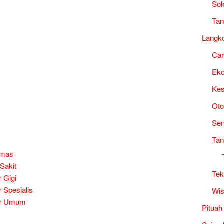
Sol
Tan
Langk
Ca
Ek
Kes
Oto
Sen
Tan
smas
Sakit
Tek
 Gigi
 Spesialis
Wis
er Umum
Pituah