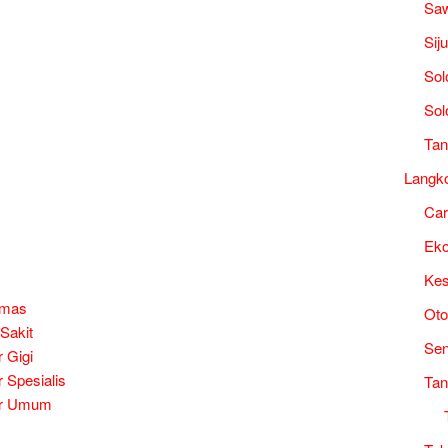
Saw
Sij
Sol
Sol
Tan
Langk
Ca
Ek
Kes
smas
Oto
Sakit
Sen
 Gigi
 Spesialis
Tan
er Umum