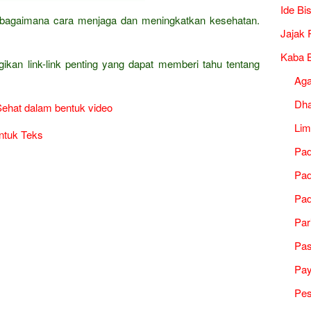
Ide Bi
ha bagaimana cara menjaga dan meningkatkan kesehatan.
Jajak 
Kaba B
gikan link-link penting yang dapat memberi tahu tentang
Ag
Dh
Sehat dalam bentuk video
Lim
ntuk Teks
Pad
Pad
Pad
Par
Pa
Pa
Pes