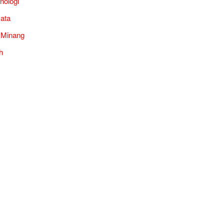
nologi
ata
 Minang
h