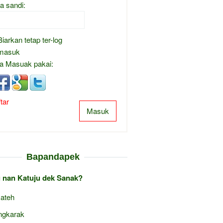
a sandi:
Biarkan tetap ter-log
masuk
a Masuak pakai:
tar
Masuk
Bapandapek
 nan Katuju dek Sanak?
 ateh
ngkarak