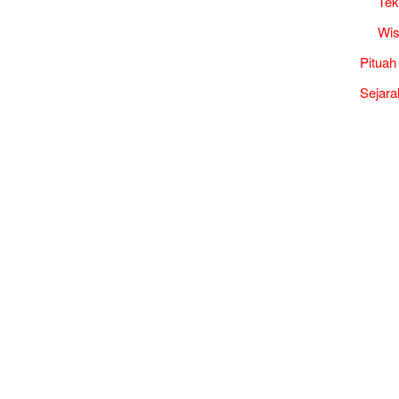
Tek
Wis
Pituah
Sejara