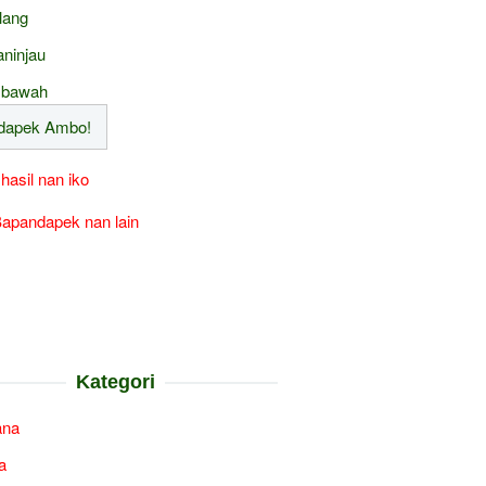
lang
ninjau
 bawah
 hasil nan iko
apandapek nan lain
Kategori
ana
a