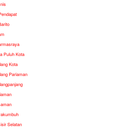
snis
Pendapat
arito
am
armasraya
a Puluh Kota
ang Kota
ang Pariaman
angpanjang
iaman
saman
yakumbuh
isir Selatan