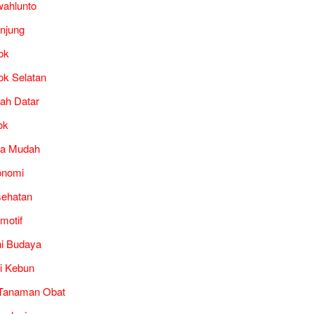
ahlunto
unjung
ok
ok Selatan
ah Datar
ok
ra Mudah
onomi
ehatan
motif
i Budaya
i Kebun
Tanaman Obat