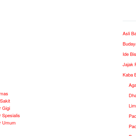
Asli B
Buday
Ide Bi
Jajak 
Kaba B
Ag
smas
Dh
Sakit
Lim
 Gigi
 Spesialis
Pad
er Umum
Pad