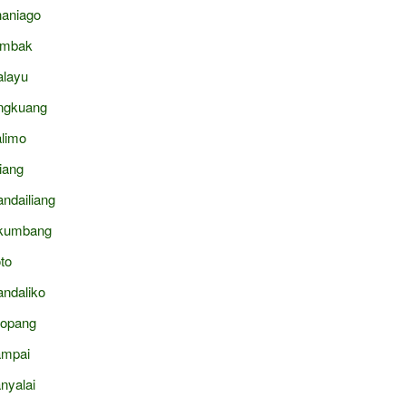
aniago
ambak
layu
ngkuang
limo
liang
ndailiang
kumbang
to
ndaliko
topang
mpai
nyalai