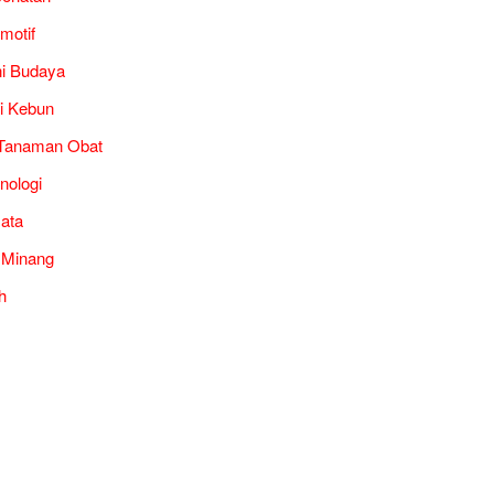
motif
i Budaya
i Kebun
Tanaman Obat
nologi
ata
 Minang
h