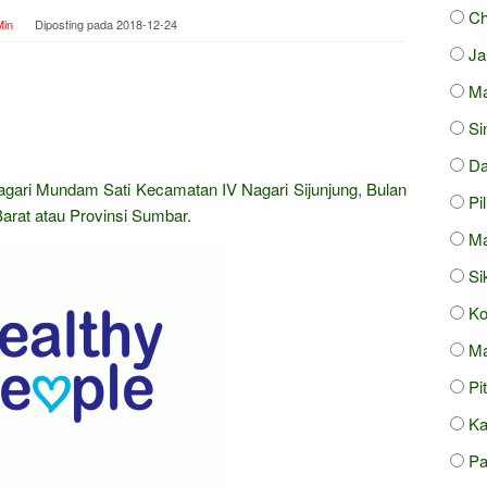
Ch
in
Diposting pada
2018-12-24
J
Ma
Si
Da
agari Mundam Sati Kecamatan IV Nagari Sijunjung, Bulan
Pi
arat atau Provinsi Sumbar.
Ma
Si
Ko
Ma
Pi
Ka
Pa