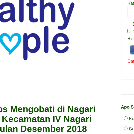
Kat
Bis
Daf
Apo S
ps Mengobati di Nagari
 Kecamatan IV Nagari
Ku
Bulan Desember 2018
S