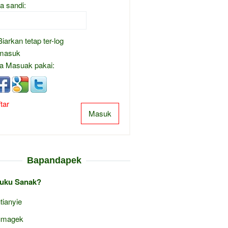
a sandi:
Biarkan tetap ter-log
masuk
a Masuak pakai:
tar
Masuk
Bapandapek
uku Sanak?
tianyie
umagek