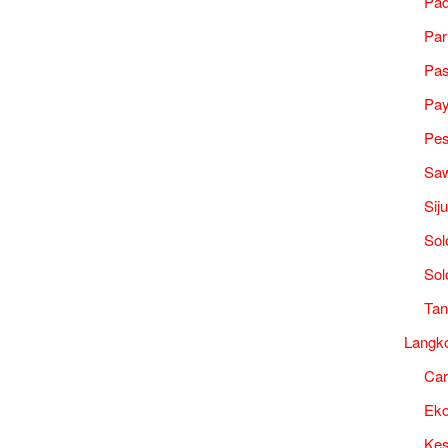
Pad
Par
Pa
Pa
Pes
Saw
Sij
Sol
Sol
Tan
Langk
Ca
Ek
Kes