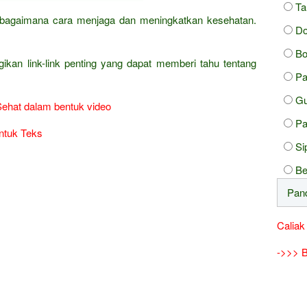
Ta
ha bagaimana cara menjaga dan meningkatkan kesehatan.
D
Bo
gikan link-link penting yang dapat memberi tahu tentang
Pa
Gu
Sehat dalam bentuk video
Pa
ntuk Teks
Si
Be
Caliak
->>> B