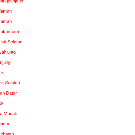
angpanjang
iaman
saman
yakumbuh
isir Selatan
ahlunto
unjung
ok
ok Selatan
ah Datar
ok
ra Mudah
onomi
ehatan