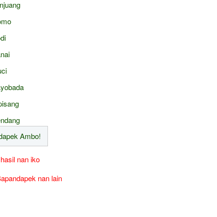
njuang
omo
di
nai
ci
yobada
pisang
ndang
 hasil nan iko
apandapek nan lain