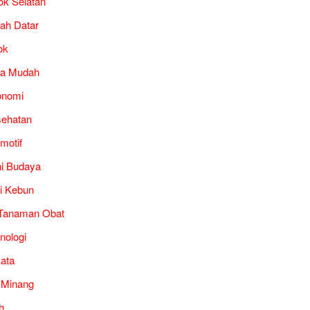
ok Selatan
ah Datar
ok
ra Mudah
onomi
ehatan
motif
i Budaya
i Kebun
Tanaman Obat
nologi
ata
 Minang
h