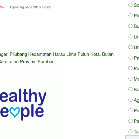
So
in
Diposting pada
2018-12-22
Pi
Bu
Li
Dh
agari Pilubang Kecamatan Harau Lima Puluh Kota, Bulan
P
arat atau Provinsi Sumbar.
Pa
Me
Sa
A
P
Pa
Ta