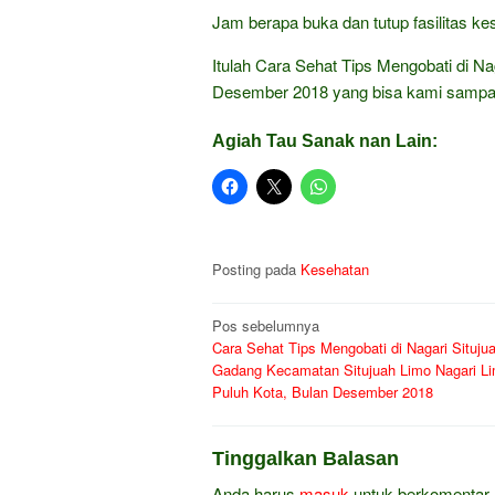
Jam berapa buka dan tutup fasilitas 
Itulah Cara Sehat Tips Mengobati di N
Desember 2018 yang bisa kami sampa
Agiah Tau Sanak nan Lain:
Posting pada
Kesehatan
Navigasi
Pos sebelumnya
Cara Sehat Tips Mengobati di Nagari Situju
pos
Gadang Kecamatan Situjuah Limo Nagari L
Puluh Kota, Bulan Desember 2018
Tinggalkan Balasan
Anda harus
masuk
untuk berkomentar.