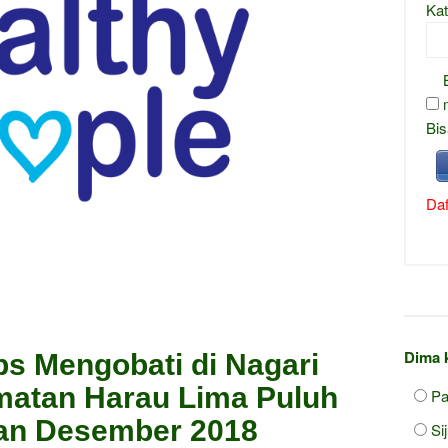
Kat
Bis
Daf
Dima 
ps Mengobati di Nagari
matan Harau Lima Puluh
Pa
lan Desember 2018
Si