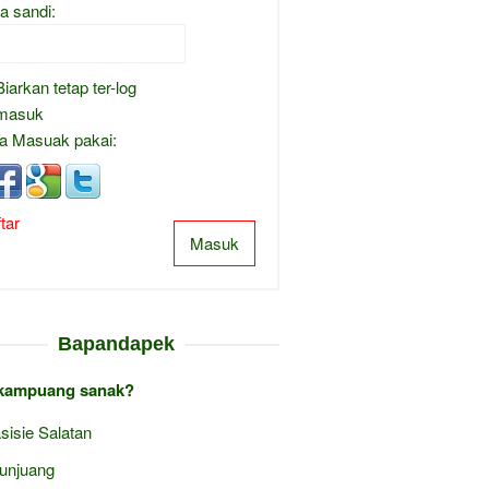
a sandi:
Biarkan tetap ter-log
masuk
a Masuak pakai:
tar
Masuk
Bapandapek
kampuang sanak?
sisie Salatan
junjuang