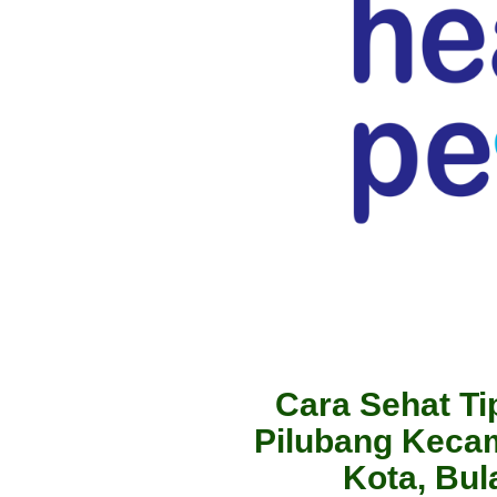
Cara Sehat Ti
Pilubang Keca
Kota, Bu