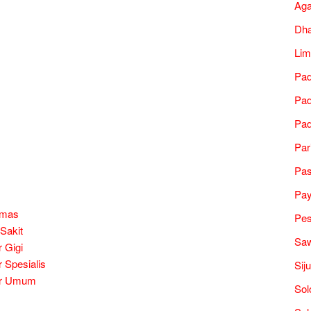
Ag
Dh
Lim
Pad
Pad
Pad
Par
Pa
Pa
smas
Pes
Sakit
Saw
 Gigi
 Spesialis
Sij
er Umum
Sol