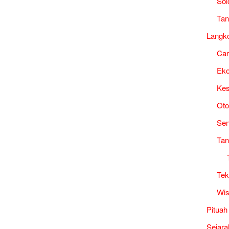
Sol
Tan
Langk
Ca
Ek
Kes
Oto
Sen
Tan
Tek
Wis
Pituah
Sejara