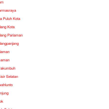
am
armasraya
a Puluh Kota
ang Kota
ang Pariaman
angpanjang
iaman
saman
yakumbuh
isir Selatan
ahlunto
unjung
ok