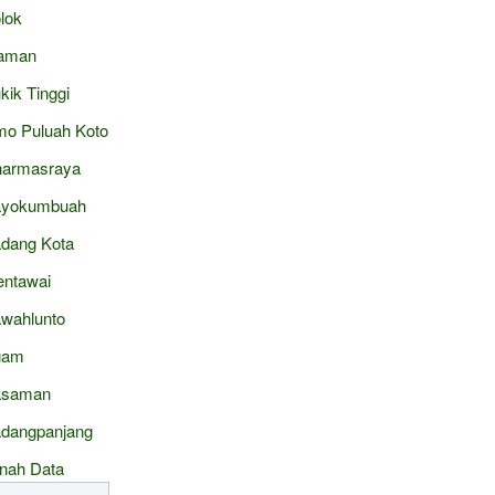
lok
aman
kik Tinggi
mo Puluah Koto
armasraya
ayokumbuah
dang Kota
ntawai
wahlunto
gam
asaman
dangpanjang
nah Data