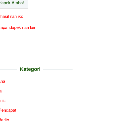
 hasil nan iko
apandapek nan lain
Kategori
ana
a
snis
Pendapat
arito