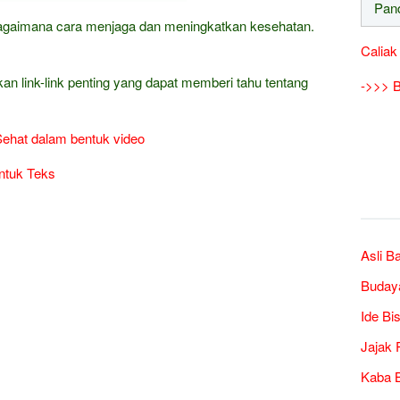
 bagaimana cara menjaga dan meningkatkan kesehatan.
Caliak
kan link-link penting yang dapat memberi tahu tentang
->>> B
Sehat dalam bentuk video
ntuk Teks
Asli B
Buday
Ide Bi
Jajak 
Kaba B